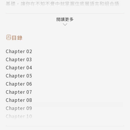
基礎，讓你在不知不覺中就掌握住底層語言和組合語
言。
這本書更適合完全沒學過程式語言的讀者來入門，此書
閱讀更多
透過令人會心一笑的對話、簡單好懂的觀念，化繁複抽
象的程式邏輯於生活周遭許多的話題，讓初涉程式世界
目錄
的你沒有絲毫恐懼。
Chapter 02
註:想要同時學好底層語言與逆向工程，只有這本你沒
Chapter 03
得選。
Chapter 04
Chapter 05
Chapter 06
Chapter 07
Chapter 08
Chapter 09
Chapter 10
Chapter 11