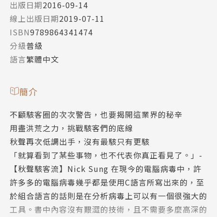
出版日期
2016-09-14
線上出版日期
2019-07-11
ISBN
9789864341474
分級
普級
語言
繁體中文
簡介
不顧駭客圈的次次警告，也要揭開這業界的秘辛
用盡洪荒之力，挑戰駭客們的底線
秋聲再次低調出手，沒有最駭只有更駭
「就算看到了某些事物，也不代表你真正看見了。」-
【秋聲駭客流】Nick Sung 在現今的電腦病毒中，許
許多多的電腦病毒幾乎都是使用C語言所寫出來的，至
於組合語言的話則是在分析病毒上可以有一個很強大的
工具。書中內容沒有艱澀的技術，且不需要多麼高深的