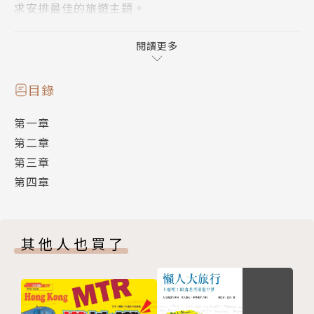
求安排最佳的旅遊主題。
這系列書不是以省錢為目標去規劃行程，而是以深度遊
遍西班牙、法國、義大利為前提下，帶領讀者玩遍所有
閱讀更多
的皇宮、城堡、博物館或美術館，並非走馬看花只逛城
市風景而不花門票錢。本書推廣的省錢方法是要玩遍所
目錄
有景點的考量下，竭盡所能將金錢的效益發揮到最大，
第一章
才不枉遠赴歐洲一趟的時間與效益。
第二章
第三章
第四章
其他人也買了