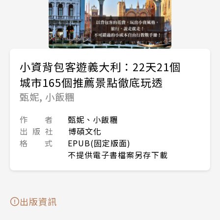
小資背包客遊義大利：22天21個
城市165個推薦景點徹底玩透
甄妮, 小飯糰
作 者
甄妮、小飯糰
出 版 社
博碩文化
格 式
EPUB(固定版面)
不提供電子書檔案另存下載
出版資訊