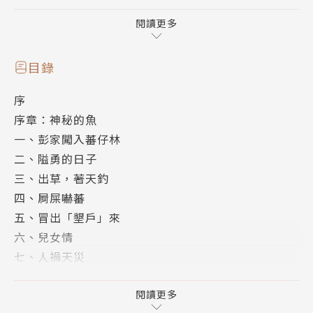
案的一部。」
閱讀更多
目錄
序
序章：神秘的魚
一、彭家闖入蕃仔林
二、隘勇的日子
三、出草，著天釣
四、屙屎嚇蕃
五、冒出「墾戶」來
六、兒女情
七、人禍天災
八、變
九、東洋蕃來了
閱讀更多