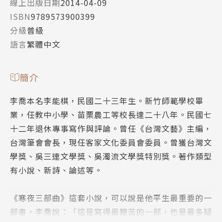
線上出版日期
2014-04-09
ISBN
9789573900399
分級
普級
語言
繁體中文
簡介
李喬本名李能棋，民國二十三年生。新竹師範學校畢
業，任教中小學、苗栗農工等校長達二十八年。民國七
十二年退休專事寫作與評論。曾任《台灣文藝》主編，
台灣筆會會長，現任客家文化委員會委員。曾獲台灣文
學獎、吳三連文學獎、吳濁流文學獎特別獎。著作類型
有小說、新詩、論述等。
《寒夜三部曲》這套小說，可以說是他平生最重要的一
部書。李喬說：「這是寫得最艱苦的一部，也是最多疑