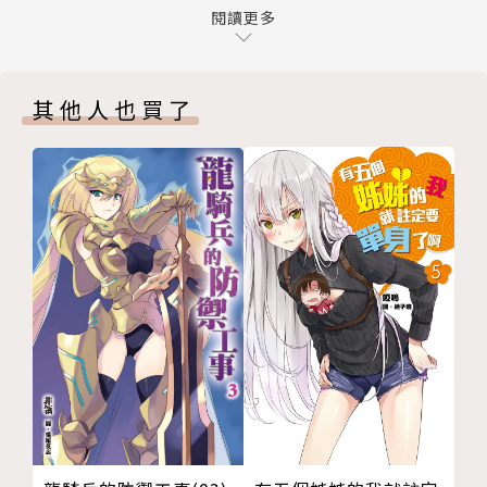
三章 耐寒素材與擬態龜
閱讀更多
四章 情報買賣與馬廄
五章 下水道與老鼠驅除
其他人也買了
六章 飛龍山脈與獨角獸
終章 任務幣與任務完成率
後 記
版權頁