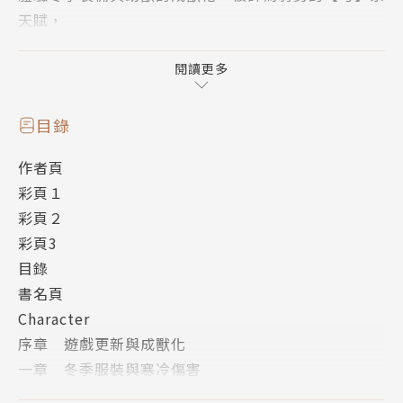
天賦，
將發展成足以橫掃敵怪的無雙【魔弓】天賦！
劇情如怒濤般進展的隆冬‧冬季活動與成獸化篇，開幕
閱讀更多
──！
目錄
作者頁
彩頁１
彩頁２
彩頁3
目錄
書名頁
Character
序章 遊戲更新與成獸化
一章 冬季服裝與寒冷傷害
二章 冬季活動與任務