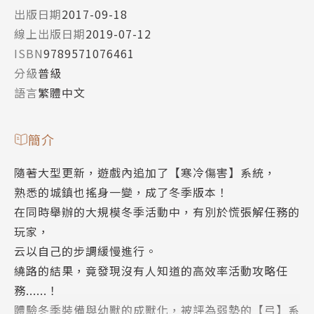
出版日期
2017-09-18
線上出版日期
2019-07-12
ISBN
9789571076461
分級
普級
語言
繁體中文
簡介
隨著大型更新，遊戲內追加了【寒冷傷害】系統，
熟悉的城鎮也搖身一變，成了冬季版本！
在同時舉辦的大規模冬季活動中，有別於慌張解任務的
玩家，
云以自己的步調緩慢進行。
繞路的結果，竟發現沒有人知道的高效率活動攻略任
務......！
體驗冬季裝備與幼獸的成獸化，被評為弱勢的【弓】系