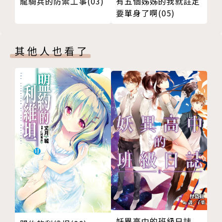
龍騎兵的防禦工事(03)
有五個姊姊的我就註定
要單身了啊(05)
其他人也看了
妖異高中的班級日誌