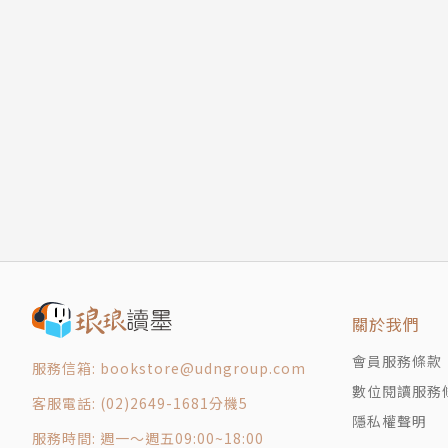
和初入園寶寶的溝通技巧
7招讓幼稚園老師愛上寶寶
怎樣與幼稚園老師溝通？
寶寶入園的八個不適應
孩子識字幾歲開始比較好
我們怎樣瞭解孩子
提升寶寶記憶力的4款遊戲
不同年齡段孩子教養方式
手指鍛煉，提高嬰兒智力
教會寶寶分享
實戰中的兒童專家
關於我們
學會自我介紹
對付寶寶任性
會員服務條款
服務信箱: bookstore@udngroup.com
答錄機減輕媽媽們的負擔
數位閱讀服務
客服電話: (02)2649-1681分機5
四歲女兒每晚給我講故事
隱私權聲明
聲東擊西
服務時間: 週一～週五09:00~18:00