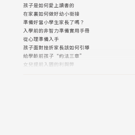
孩子是如何愛上讀書的
在家裏如何做好幼小銜接
準備好當小學生家長了嗎？
入學前的非智力準備實用手冊
從心理準備入手
孩子面對挫折家長該如何引導
給學齡前孩子“約法三章”
女兒提前入園的利與弊
送孩子提早全托好不好
選擇幼稚園的六大細節
孩子入園別隱瞞病史
情感培育是最好的入學準備
孩子入學準備大檢閱
寶寶入園如何適應新環境
新生入園時的家長焦慮情緒
巧辦法讓娃娃入園不哭