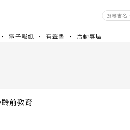
資產合併結果查詢
電子報紙
有聲書
活動專區
中，本站同步暫停部分閱讀服務
書櫃開通申請
與資產合併申請圖文教學
資產合併結果查詢
中，本站同步暫停部分閱讀服務
學齡前教育