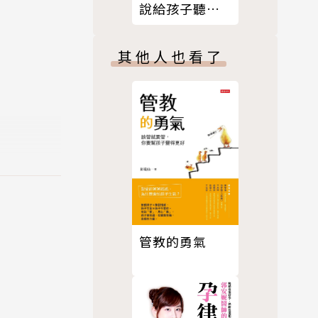
說給孩子聽重
要【校長爸爸
的生活教養學
其他人也看了
增訂版】
管教的勇氣