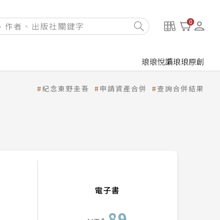
0
琅琅悅讀
琅琅原創
紀念東野圭吾
申請資產合併
查詢合併結果
電子書
89