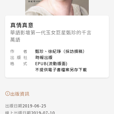
真情真意
華語影壇第一代玉女巨星甄珍的千言
萬語
作 者
甄珍、徐紀琤（採訪撰稿）
出 版 社
時報出版
格 式
EPUB(流動版面)
不提供電子書檔案另存下載
出版資訊
出版日期
2019-06-25
線上出版日期
2019-07-10