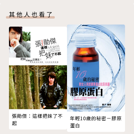
味
超級粉絲 記憶鉅細靡遺
前，就是甄珍的時代，也正是文藝片風靡全亞洲時期，
其他人也看了
喚起影迷 共有年輕歲月
這本書不但是甄珍的個人故事，也讓我們回味那些年牽
樂觀自在 坦然面對老病
動無數人青春時光的電影風華，以及那些年曾經風靡一
重逢謝賢 最對不起的人
時的巨星光彩。
後記 書寫傳記 修改百轉千回
（2） 全書收錄照片200多幅，包括甄珍從小到大的
甄珍大事記與電影作品
家族照片、甄選照、電影代表作劇照、巨星美照等等，
版權頁
值得珍藏。
作者簡介
甄珍
張勛傑：這樣把妹了不
浙江杭州人，出生北京，五歲隨家人從台灣到東京，十
年輕10歲的秘密－膠原
起
一歲再回台灣，文化學院五專舞蹈科肄業。
蛋白