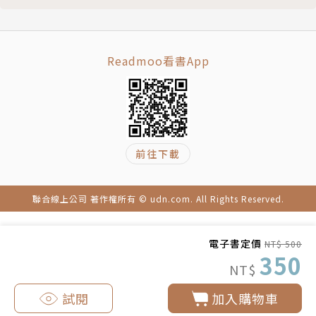
容貌美麗出眾、演技自然生動。十六歲受李翰祥導演青
睞，成為國聯電影公司當家紅星。從影十九年，拍攝八
十五部電影。個性活潑開朗，戲裡戲外皆是可愛的小淘
Readmoo看書App
氣。台灣第一代玉女巨星，第一位走紅港台、東南亞的
台灣藝人，瓊瑤小說改編電影第一代女主角，掀起國語
文藝片熱潮，台灣最資深且永遠的超級偶像。
前往下載
代表作：《新娘與我》、《今天不回家》、《緹縈》、
《白屋之戀》、《彩雲飛》、《心有千千結》、《海鷗
飛處》、《一簾幽夢》、《我心深處》、《煙水寒》。
聯合線上公司 著作權所有 © udn.com. All Rights Reserved.
為人真誠善良、溫柔敦厚，深受朋友、影迷愛戴。與兩
電子書定價
NT$ 500
任前夫謝賢、劉家昌的合離，比主演的愛情故事更加曲
350
NT$
折離奇，令人感嘆。
試閱
加入購物車
1971年，以《緹縈》獲得亞洲影展最佳女主角獎；