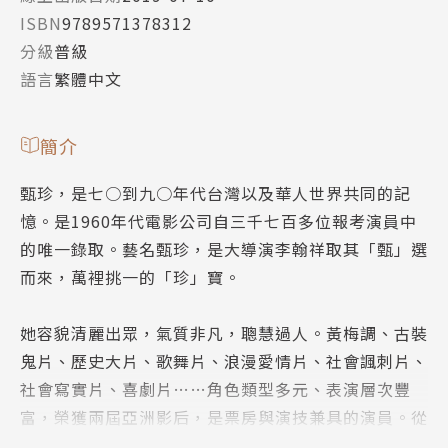
ISBN
9789571378312
分級
普級
語言
繁體中文
簡介
甄珍，是七○到九○年代台灣以及華人世界共同的記
憶。是1960年代電影公司自三千七百多位報考演員中
的唯一錄取。藝名甄珍，是大導演李翰祥取其「甄」選
而來，萬裡挑一的「珍」寶。
她容貌清麗出眾，氣質非凡，聰慧過人。黃梅調、古裝
鬼片、歷史大片、歌舞片、浪漫愛情片、社會諷刺片、
社會寫實片、喜劇片……角色類型多元、表演層次豐
富，榮獲兩屆亞洲影后，是票房與演技兼具的演員。從
影十九年拍過八十五部電影作品，堪稱世界級的紀錄，