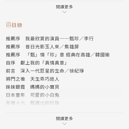
她演出的作品可說是台灣當年電影的近代史，絢麗而傳
閱讀更多
奇。
目錄
《真情真意：華語影壇第一代玉女巨星甄珍的千言萬
推薦序 我最欣賞的演員──甄珍／李行
語》是甄珍第一次完整細說自己的生命故事。從備受呵
推薦序 昔日光影玉人來／焦雄屏
護的童年與環境遷移的影響，進入電影圈的機遇與燦
推薦序 「甄」情「珍」意 經典在高雄／韓國瑜
爛，從全盛時代到毅然息影的轉折，從對愛情的懵懂到
自序 獻上我的「真情真意」
為愛受苦的無奈，歷經兩段婚姻的遺憾與後悔，與台灣
前言 深入一代巨星的生命／徐紀琤
近代電影史上重要的導演、資深演員的情誼，以及樂觀
將門之後 天生乖巧迷人
面對晚年的豁達與自在……本書寫盡她人生的跌宕起
妹妹銀霞 媽媽的小寶貝
伏、所思所感，是最真性情，最溫暖厚道，最真實的甄
日本童年 可愛的小白兔
珍。
芳華十六 甄選出的珍珠
喜逢貴人 躍華語巨星
時光會流逝，一代玉女的身影，永誌難忘。
李行再造 第一代瓊女郎
閱讀更多
淘氣小姐 另創新型戲路
本書特色