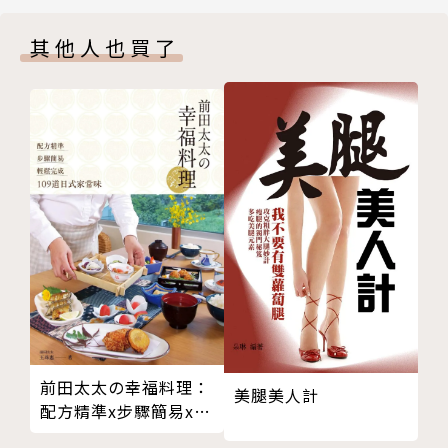
赴日拍片 難忘跪地之苦
其他人也買了
影壇搭擋 多少奇人軼事
1. 看七○年代零負評女神──甄珍，首度細說人生故
銀幕情侣 義氣哥鄧光榮
事──
甄珍引領 二秦二林接棒
包括她的家庭、手足、求學、入行、貴人、如何登上國
提攜後進 秦祥林感念深
際巨星、難忘的男主角、二秦二林、兩段婚姻、兒子劉
初戀謝賢 香港祕密結婚
子千等，在這本書裡她將娓娓道來。
公然搶妻 劉家昌不放手
連番誤會 謝賢痛提離婚
2. 那些年我們追過的文藝電影，精采的明星故事、得
意外事件 毅然嫁劉家昌
之不易的200多幅精采照片，回味七○年代美好記憶─
拍片辛苦 如願告影壇
─
白天做工 晚上充當貴婦
（1） 從參加甄選到成名，甄珍的美麗和特殊的氣
丈夫豪賭 甄珍為子離婚
質，讓她在影壇得天獨厚，自然散發炫人的光彩。演技
母子相依 快樂的二十年
也獲得眾人肯定，1971年以《緹縈》、1974年以《冬
首度公開 致前夫劉家昌
前田太太の幸福料理：
戀》兩度獲亞洲影展最佳女主角；2013年，入行五十
美腿美人計
配方精準x步驟簡易x輕
一生二淚 後悔離婚再嫁
年的甄珍，更獲頒第50屆金馬獎「終身成就獎」。
鬆完成109道日式家常
台灣玉女 真善美的全形
電影界每個時期都有代表性的人物，在「二秦二林」之