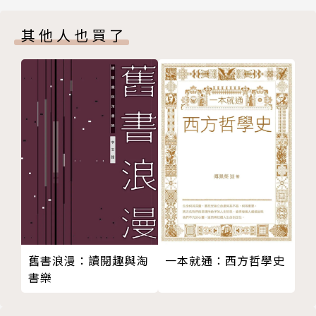
【第9講】
凰衛視「國學天空」、山東衛視「新杏壇」、東方衛視
其他人也買了
【第10講】
「世界文明講壇」擔任主講。2008年獲《21世紀經濟
【第11講】
報導》評選為文化類「年度風雲人物」。曾獲教育部頒
【第12講】
發教學特優獎，並榮獲國家文藝獎、中正文化獎。
為政第二
【第13講】
論著豐富，寫作涵蓋哲學研究、人生哲理、心理勵志
【第14講】
等。著有《哲學與人生》、《柏拉圖》、《解讀五大經
【第15講】
典》系列、《原來孔子這樣說》系列、《人能弘道：傅
【第16講】
佩榮談論語》系列、《不可思議的易經占卜》、《易想
【第17講】
天開看人生》、《儒道天論發微》、《儒家哲學新論、
【第18講】
《一本就通：西方哲學史》等百餘種。詳細介紹請參考
【第19講】
「象飛音樂工作室」flyinnmusic.pixnet.net/blog。
【第20講】
一本就通：西方哲學史
舊書浪漫：讀閱趣與淘
【第21講】
書樂
【第22講】
【第23講】