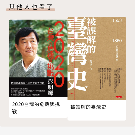
其他人也看了
【第24講】
【第25講】
【第26講】
【第27講】
【第28講】
【第29講】
【第30講】
八佾第三
【第31講】
【第32講】
【第33講】
【第34講】
2020台灣的危機與挑
被誤解的臺灣史
【第35講】
戰
【第36講】
【第37講】
【第38講】