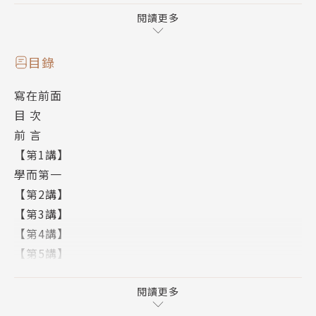
的一部書。它是由孔子的弟子編訂的。有子、曾子等人
閱讀更多
的學生負責編輯，所以在《論語》中，他們也被稱作
「子」。「子」就是老師的意思。《論語》中的材料凌
目錄
亂而簡短，往往背誦時很容易記住，但卻不明白何以要
寫在前面
這樣說。本書從《論語》著手，系統地介紹孔子的思
目 次
想，把《論語》裡適合青少年朋友、適合初學者的篇章
前 言
一一加以介紹。
【第1講】
學而第一
作者簡介
【第2講】
【第3講】
傅佩榮
【第4講】
【第5講】
民國三十九年生於臺北。輔大哲學系畢業，臺大哲學研
【第6講】
究所碩士，美國耶魯大學哲學博士。曾任比利時魯汶大
【第7講】
閱讀更多
學、荷蘭萊頓大學講座教授，現任臺大哲學系教授。近
【第8講】
年致力於在大陸推廣國學，曾在央視「百家講壇」、鳳