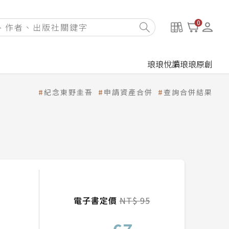
0
琅琅悅讀
琅琅原創
紀念東野圭吾
申請資產合併
查詢合併結果
電子書定價
NT$ 95