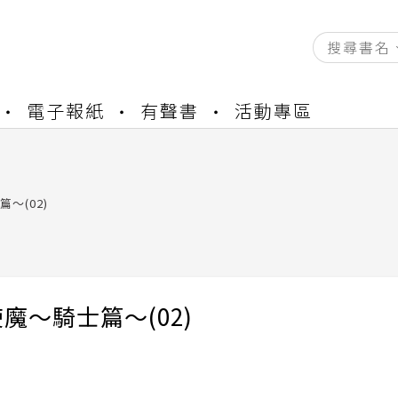
資產合併結果查詢
電子報紙
有聲書
活動專區
書櫃開通申請
與資產合併申請圖文教學
資產合併結果查詢
書櫃開通申請
～(02)
魔～騎士篇～(02)