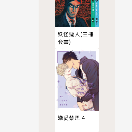
妖怪獵人(三冊
套書)
戀愛禁區 4