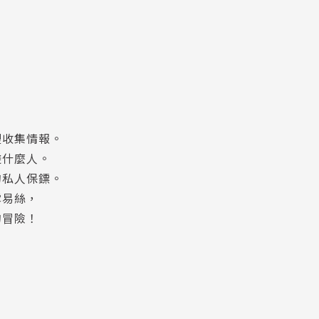
裡收集情報。
避什麼人。
的私人保鏢。
露易絲，
的冒險！