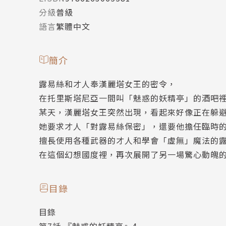
分級
普級
語言
繁體中文
簡介
露易絲和才人奉漢麗塔女王的密令，
在托里斯塔尼亞一間叫「魅惑的妖精亭」的酒吧
某天，漢麗塔女王突然出現，看起來好像正在躲
她要求才人「對露易絲保密」，還要他擔任臨時
擅長使用各種武器的才人和學會「虛無」魔法的
在這個幻想國度裡，再次展開了另一場驚心動魄
目錄
目錄
第7話 『魅惑的妖精亭』4