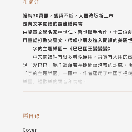
簡介
暢銷30萬冊，獲獎不斷，大器改版新上市
走向文字閱讀的最佳橋梁書
由兒童文學名家林世仁、哲也聯手合作，十三位
用童話打敗火星文，帶領小朋友進入閱讀的美麗
字的主題樂園－《巴巴國王變變變》
中文閱讀裡有很多看似無用，其實有大用的虛字
說「溼巴巴」呢？憑藉著長期閱讀培養的語感， 
「字的主題樂園」一冊中，作者運用了中國字裡
樂園」裡歡樂的聲音和情緒。
作者簡介
林世仁
高高瘦瘦，喜歡大自然，喜歡唱歌給自己聽，還
永遠都有新鮮事。
目錄
得獎紀錄：
Cover
洪健全兒童文學少年小說獎佳作