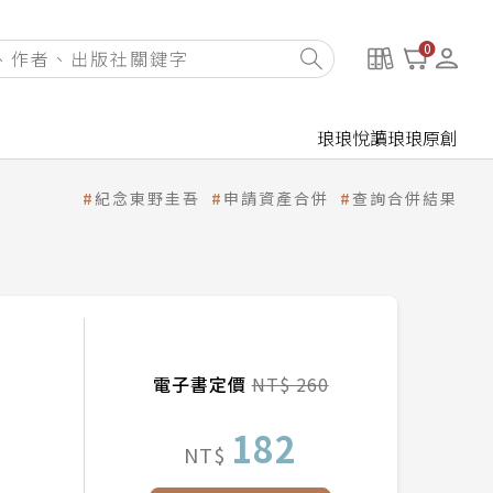
0
琅琅悅讀
琅琅原創
紀念東野圭吾
申請資產合併
查詢合併結果
電子書定價
NT$ 260
182
NT$