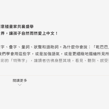
創意插畫家共襄盛舉
世界，讓孩子自然而然愛上中文！
、疊字、量詞、狀聲和語助詞。為什麼你會說：「乾巴巴
我們學會用這些字，或是加強語氣，或是更細緻地描繪所見
精彩的「特殊字」，讓讀者彷彿身歷其境，看見、聽到、感受
閱讀更多
喜歡聽別人怎麼想事情。覺得生命就像一場神奇的大魔術