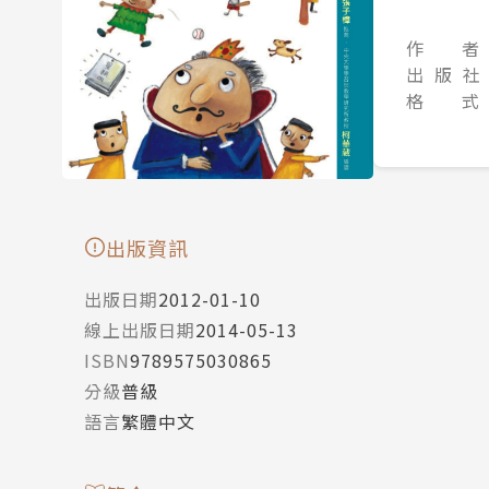
作 者
出 版 社
格 式
出版資訊
出版日期
2012-01-10
線上出版日期
2014-05-13
ISBN
9789575030865
分級
普級
語言
繁體中文