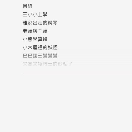
目錄
張系國科幻文學獎第二名
王小小上學
中國時報「開卷」最佳童書
離家出走的鋼琴
聯合報「讀書人」最佳童書
老頭與丫頭
「好書大家讀」最佳少年兒童讀物獎
小熊學算術
繪者簡介
小木屋裡的妖怪
鄭淑芬
巴巴國王變變變
兒童美術教師、自由插畫家與創作者，喜歡DI
又高又矮博士的妙點子
楊麗玲
雙雙國與單單國
畫過大大小小、長長短短的書，相信書是絕對
文字聚寶盆
黃文玉
蝴蝶寫詩
能為可愛的故事畫圖是一件開心的事，希望以
推薦文／閱讀和文字，文字和閱讀
導讀／字的主題樂園