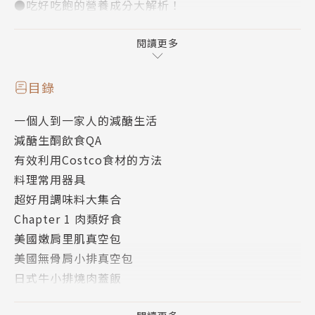
●吃好吃飽的營養成分大解析！
含醣量、熱量、膳食纖維、蛋白質、脂肪，料理食材速
查表一目了然！
閱讀更多
●最想知道的減醣生酮全攻略！
專業營養師解答最想知道的減醣生酮問題！掌握健康與
目錄
美味！
一個人到一家人的減醣生活
減醣生酮飲食QA
Costco減醣料理指南！天天變化餐桌美味！
有效利用Costco食材的方法
如何利用Costco大份量食材製作減醣料理呢？本書精
料理常用器具
選Costco 100+道減醣食譜，百搭食材從分裝、保存
超好用調味料大集合
到一日三餐，減醣生活提案讓你聰明擇食，吃飽吃好，
Chapter 1 肉類好食
健康與美味都兼具！
美國嫩肩里肌真空包
●高CP值食材全收錄！肉類、海鮮、蔬菜、水果、起
美國無骨肩小排真空包
司、麵包、煙燻、新奇食品…聰明分裝、保存！
日式牛小排燒肉蓋飯
●100+減醣精選食譜餐餐吃！營養飽足，怎麼料理最
［cook more］牛小排燒肉佐蒟蒻米
好吃的美味關鍵！