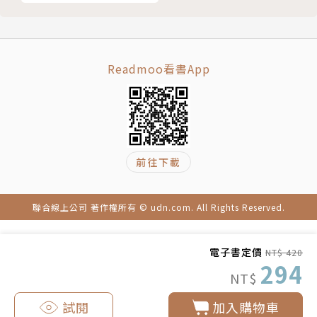
［cook more］中式火雞肉捲餅
［cook more］火雞肉粄條
低脂豬絞肉
帶皮豬五花
Readmoo看書App
豬五花火鍋片
豬腹斜排切塊
豬里肌心燒肉片
豬小里肌肉、豬頰肉
西洋梨薑汁豬肉
前往下載
炸牛奶豬排
檸檬鹽麴豬頰肉
聯合線上公司 著作權所有 © udn.com. All Rights Reserved.
杏桃燉香煎豬腰內肉
泰式蒜泥白肉
電子書定價
NT$ 420
紅麴腐乳肉
294
NT$
可樂肉醬
波隆那肉醬
試閱
加入購物車