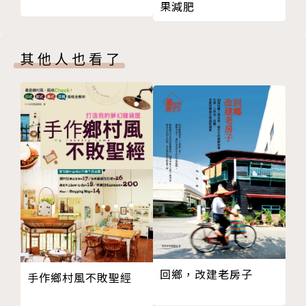
異國風味優格嫩煎雞胸肉
之後回國，隨著工作也邁入了結婚生子的生活，因為先
果減肥
奶油燉蘑菇雞胸肉
生和孩子都是過敏體質，所以開始用健康料理來展開對
香煎雞胸肉佐藜麥沙拉
家人的愛。也因自身對美學的美感運用在日常生活中，
其他人也看了
［cook more］藜麥好吃煮法
長久以來獲得親朋好友的支持與讚賞，因而成立個人粉
鯷魚雞肉豆腐煲
絲專頁，內容包括各式異國料理、烘培，以及居家佈置
烏骨雞
分享。
烏骨雞黑蒜養生湯
香菇栗子烏骨雞湯
火雞
楓糖甜橙香料火雞
［火雞餐搭配料理］Gravy
［火雞餐搭配料理］Cranberry Sauce 蔓越莓醬
［火雞餐搭配料理］甜薯乾酪蘋果Stuffing
［cook more］火雞高湯塊
［cook more］火雞肉飯
回鄉，改建老房子
手作鄉村風不敗聖經
［cook more］牧羊人火雞肉派