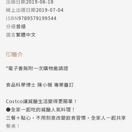
出版日期
2019-06-18
線上出版日期
2019-07-04
ISBN
9789579199544
分級
普級
語言
繁體中文
簡介
*電子書無附一次購物邀請證
食品科學博士 陳小薇 專業審訂
Costco讓減醣生活變得更簡單！
●全家一起吃的減醣人氣料理！
三餐＋點心，不用刻意改變飲食習慣，全家人一起共享
餐桌！