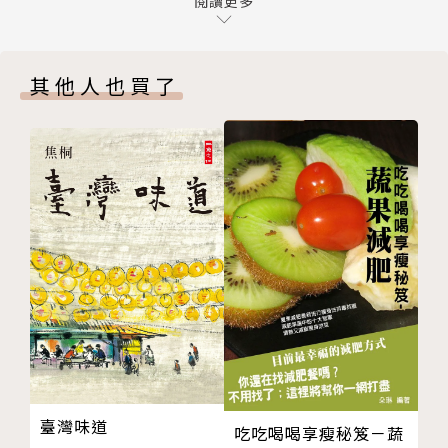
韓式QQ 骰子牛
閱讀更多
●意想不到的新奇食材全公開！奇亞籽、巴薩米克醋、
［cook more］骰子牛沙拉
Roots beer、瑪斯卡彭…超有創意美食輕鬆上桌！
法式黑胡椒牛排
●感恩節／聖誕節必買清單！火雞大餐、搭配料理完食
其他人也買了
白蘆筍炒牛肉
攻略！
蕃茄燉李派林烏斯特醬牛肉
●超好用精選醬料大集合！教你如何搭配最對味！
健康蔬菜牛筋湯
香煎牛排佐巴薩米克醋
作者簡介
沙茶牛肉絲炒水蓮
牛油製作方式
哈雪了
雞腿肉、雞胸肉
哈雪了
蜂蜜味噌雞腿排
自小在美術方面表現突出，原本主修設計藝術背景，卻
中東孜然烤香料雞佐薑黃飯
在大學時期法國留學時，因為寄宿家庭的爸爸是法國廚
黃檸檬雞肉風味義大利麵
藝學院的教授，因而開啟了自己對料理的喜愛！也因為
茄子雞肉味噌煲
自己的個性開朗好客，在國外結交了許多不同國家的好
花椰菜雞腿排檸檬奶醬義大利麵
朋友，所以對異國料理情有獨鍾。
［cook more］法式檸檬奶醬（進階版）
臺灣味道
吃吃喝喝享瘦秘笈－蔬