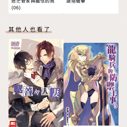
迷茫管家與膽怯的我
謎塔破擊
(06)
其他人也看了