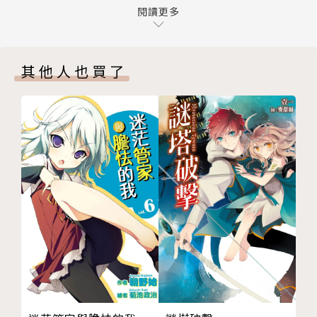
三章 特倫托與鍊金生物
閱讀更多
四章 新手玩家與素材店
五章 桃藤花與要石
其他人也買了
六章 讀心晶片與地獄烈火隊
終章 幹勁與ＰＶＰ
後 記
版權頁