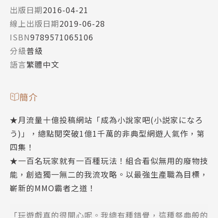
出版日期
2016-04-21
線上出版日期
2019-06-28
ISBN
9789571065106
分級
普級
語言
繁體中文
簡介
★月流量十億投稿網站「成為小說家吧(小説家になろ
う)」，總點閱突破1億1千萬的非典型網遊人氣作，第
四集！
★一百名玩家就有一百種玩法！組合看似無用的廢物技
能，創造獨一無二的我流攻略。以最強生產職為目標，
嶄新的MMO霸者之道！
「玩遊戲真的很開心呢。我總有種錯覺，這種祭典般的