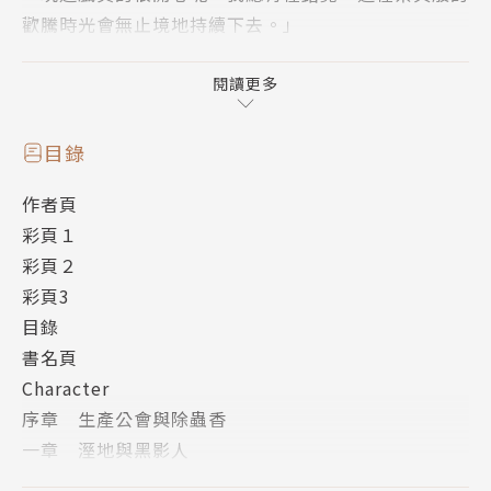
歡騰時光會無止境地持續下去。」
「ONLY SENSE ONLINE」──這是一款需要玩家拼
湊、組合名為【天賦】的能力，以獨一無二之強悍為目
閱讀更多
標的VRMMORPG。
毫不在意自己為「生產公會」成立做出巨大貢獻，云依
目錄
舊以我行我素的步調貫徹單人PLAY。然而，由於他的
作者頁
才能逐漸流傳開來，各公會紛紛展開纏人的挖角攻勢。
彩頁１
煩不勝煩的云，決定在這股風波平息前暫避風頭，而動
彩頁２
身前往各地圖流浪──
彩頁3
旅途中，云遇見兩名無視等級、展開魯莽冒險的新手玩
目錄
家，最後還以前輩身分當上兩人的指導教官！？不僅如
書名頁
此，在追求未知生產素材的過程中，他發現了被巧妙掩
Character
蔽起來的「隱藏任務」──
序章 生產公會與除蟲香
一章 溼地與黑影人
二章 公會邀約與故意失蹤