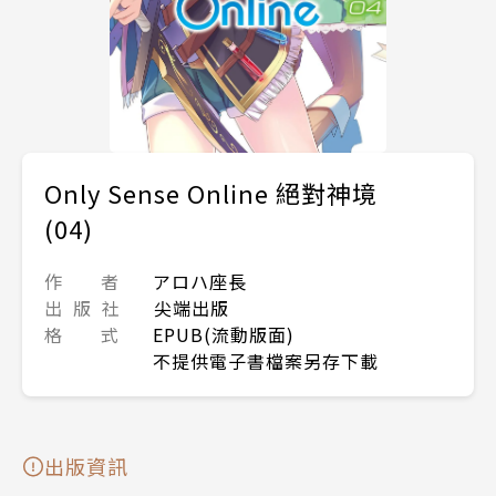
Only Sense Online 絕對神境
(04)
作 者
アロハ座長
出 版 社
尖端出版
格 式
EPUB(流動版面)
不提供電子書檔案另存下載
出版資訊