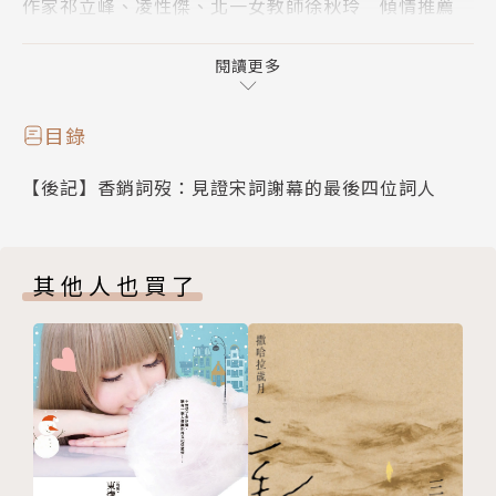
作家祁立峰、凌性傑、北一女教師徐秋玲 傾情推薦
閱讀更多
２５位宋朝重量詞家 X１００＋首精緻宋詞 X３００年
目錄
兩宋絕美時光！
【後記】香銷詞歿：見證宋詞謝幕的最後四位詞人
其他人也買了
夏昆還原詞人精神性靈，提煉古文背後精采生命，
栩栩如生重現晚唐、五代、北宋到南宋歷史長河之上，
時代的浪漫與瀟灑、詞人的落寞與情長，帶你走一回璀
璨宋詞的浩瀚年華！