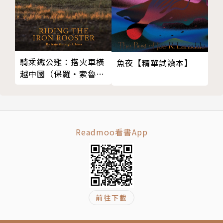
問世間，情為何物？是秦觀「兩情若是久長時，又豈在
朝朝暮暮」的永恆戀愛，還是陸游「一懷愁緒，幾年離
索，錯、錯、錯」的今生不再？是辛棄疾「眾裡尋他千
百度」的寧缺勿濫，還是李清照「倚門回首，卻把青梅
騎乘鐵公雞：搭火車橫
魚夜【精華試讀本】
嗅」的兩小無猜？是張先「何處認郎蹤」的相思成災，
越中國（保羅‧索魯旅
遊經典改版回歸）
還是柳永「為伊消得人憔悴」的深情滿懷？
Readmoo看書App
▌跨界開講３：音樂、電影和流行文化，都能與詞緊密
結合▌
●【古典音樂】蘇東坡三度被貶，表面雖淡定，「寂寞
沙洲冷」卻寫出實際上的痛徹心扉，如同柴可夫斯基第
前往下載
六號交響曲《悲愴》所言：讓人一眼看出的是悲哀，讓