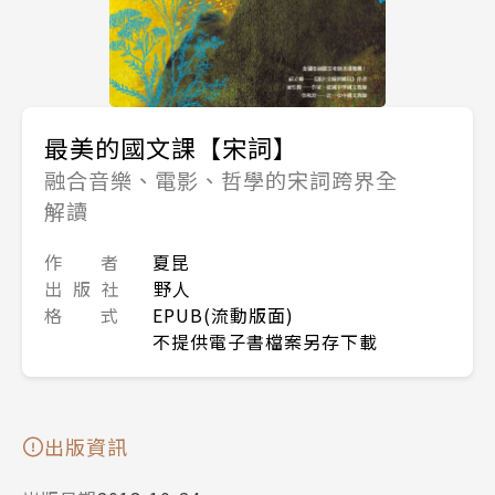
最美的國文課【宋詞】
融合音樂、電影、哲學的宋詞跨界全
解讀
作 者
夏昆
出 版 社
野人
格 式
EPUB(流動版面)
不提供電子書檔案另存下載
出版資訊