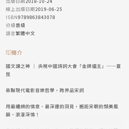
出版日期
2018-10-24
線上出版日期
2019-06-25
ISBN
9789863843078
分級
普級
語言
繁體中文
簡介
國文課之神 │ 央視中國詩詞大會「金牌擂主」──夏
昆
串聯現代電影音樂哲學，跨界品宋詞
用最纏綿的情意、最深邃的洞見，邂逅宋朝的頹美風
韻、浪漫深情！