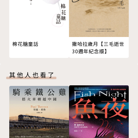
▌帝王開講１：李煜，用生命成就一幕大悲劇▌
他是中國史上做得最不情願、也最窩囊的皇帝，前半生
棉花糖童話
撒哈拉歲月【三毛逝世
沉溺於皇后「一曲清歌，暫引櫻桃破」的閨房之樂，又
30週年紀念版】
與皇后妹妹深夜偷情「剗襪步香階，手提金縷鞋」；後
半生淪為「夢裡不知身是客，一晌貪歡」的亡國君主，
至死都是「問君能有幾多愁？恰似一江春水向東流」的
其他人也看了
階下囚徒。命運指定他搬演悲劇，但也因此爆發出強大
生命力，將宋詞從脂粉和酒精中喚醒，走向蒼茫壯闊的
黃金時代。
▌愛情開講２：那些剪不斷、理還亂的愛恨痴纏▌