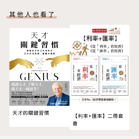
標！
隊友
眼辨認十種經典豬隊友，並了然其心理結構，讀懂「豬
其他人也看了
容易惱羞成怒的人有什麼心理問題
隊友」的心理。
以為別人心懷敵意看不起自己
本書教你駕馭他們的情緒，熟稔其心態，進一步學習與
心中的客觀性整組壞光光
那些人的應對進退之道，更不輕易被豬化。如此一來，
嬌氣太盛才會心懷不滿
你便能日日如坐雲端，彈指間一次打十個。
覺得別人都應該瞭解自己
感受性太強，太容易受傷
【職場人得救了，淚光閃閃推薦】
內向的人不擅交際的理由
豬隊友絕不會承認自己是豬隊友，這才是他們真正
三姑六婆之間為何也有地位高低之分
「豬」的地方。
反映過程與比較過程
我們並非活在看重現實的世界，而是活在依靠主觀詮釋
整天把「人不可貌相」掛嘴邊的人，其實比誰都想紅
現實的世界。因此，很難用客觀的角度來看事情，麻煩
喜歡吹噓自己的朋友是名人
的豬隊友便是這樣產生的。最好的證據就是，豬隊友絕
自己不努力卻抱怨別人狡猾
不會承認自己是豬隊友，這才是他們真正豬的地方。
天才的關鍵習慣
【利率+匯率】二冊套
會把雜事推給別人的都很自私
重點是瞭解豬隊友的心態，從這點來說，本書根本寫出
書
動不動就暴怒是出於不安
了神髓。
過度膽戰心驚的人到底在想什麼
書中還有寫到如何安撫豬隊友上司的脾氣，以及三姑六