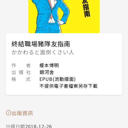
終結職場豬隊友指南
かかわると面倒くさい人
作 者
榎本博明
出 版 社
銀河舍
格 式
EPUB(流動版面)
不提供電子書檔案另存下載
出版資訊
出版日期
2018-12-26