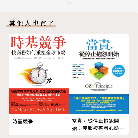
謙虛過頭也是病
●經典豬隊友9：抓不到重點豬隊友
剛愎自用的人
說明：講話不著邊際，聽不懂他到底想表達什麼。
其他人也買了
完全沒自覺的「豬隊友」
●經典豬隊友10：卡共攏係過去豬隊友
ＣＨＡＰＴＥＲ２ 豬隊友ＴＯＰ10：破壞和諧的人，
說明：執著於頭銜，退休後仍然惹人厭。
到底是怎麼一回事？
● 經典豬隊友１：玻璃心豬隊友
讓本書為你卸下豬隊友帶來的火氣大和心累
● 經典豬隊友２：心眼比屁眼小豬隊友
豬隊友們會把一件很簡單的事情搞得很複雜，別人沒讚
● 經典豬隊友３：眼睛長頭頂豬隊友
美他們還會耍脾氣、每次提意見總愛跟大家唱反調，而
● 經典豬隊友４：被害妄想豬隊友
且喜歡堅持一些微不足道的小事、藉口很多，總是裝病
● 經典豬隊友５：正義魔人豬隊友
裝弱……（以下，請自行推衍想像）
● 經典豬隊友６：死腦筋豬隊友
● 經典豬隊友７：傲嬌豬隊友
現在整個社會到處都充滿著「豬隊友」，想要徹徹底底
● 經典豬隊友８：口是心非豬隊友
將他們莫名挾帶的負能量全面消除，你就必須熟讀「豬
● 經典豬隊友９：抓不到重點豬隊友
隊友心理學」。
當責，從停止抱怨開
時基競爭
● 經典豬隊友10：卡講攏係過去豬隊友
始：克服被害者心態，
本書作者是日本首席豬隊友心理學家，在他識豬無數的
才能交出成果、達成目
ＣＨＡＰＴＥＲ３ 豬隊友心理學：豬隊友為什麼是豬
專業導引下，帶你深入豬隊友的心理世界，讓你學會一