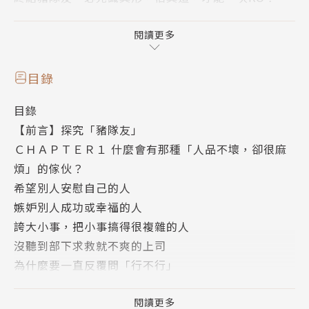
●經典豬隊友1：玻璃心豬隊友
說明：想法太武斷，遇到一點小事就大吵大鬧。
閱讀更多
●經典豬隊友2：心眼比屁眼小豬隊友
說明：無法真誠接受別人的成功或好意的那種人。
目錄
●經典豬隊友3：眼睛長頭頂豬隊友
目錄
說明：做人不長眼，盡說一些破壞氣氛的話。
【前言】探究「豬隊友」
●經典豬隊友4：被害妄想豬隊友
ＣＨＡＰＴＥＲ１ 什麼會有那種「人品不壞，卻很麻
說明：總是有許多不必要的藉口和道歉。
煩」的傢伙？
●經典豬隊友5：正義哥型豬隊友
希望別人安慰自己的人
說明：那種充滿自以為是的正義感的人。
嫉妒別人成功或幸福的人
●經典豬隊友6：死腦筋豬隊友
誇大小事，把小事搞得很複雜的人
說明：太計較無關緊要的手續，絲毫不懂得變通
沒聽到部下求救就不爽的上司
●經典豬隊友7：傲嬌豬隊友
為什麼要一直反覆問「行不行」
說明：沒被稱讚就不開心的類型。
開會非得唱反調的人
●經典豬隊友8：口是心非豬隊友
看什麼都不順眼的人
閱讀更多
說明：表面上客套，內心卻期待別人幫忙。