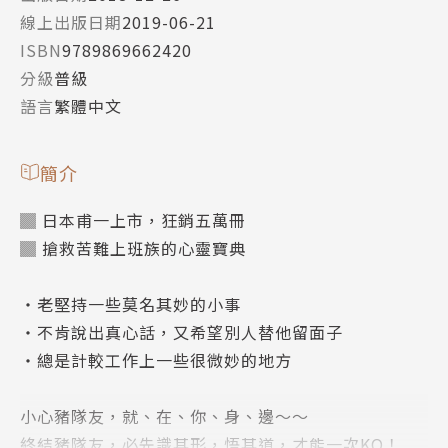
線上出版日期
2019-06-21
ISBN
9789869662420
分級
普級
語言
繁體中文
簡介
▓ 日本甫一上市，狂銷五萬冊
▓ 搶救苦難上班族的心靈寶典
‧老堅持一些莫名其妙的小事
‧不肯說出真心話，又希望別人替他留面子
‧總是計較工作上一些很微妙的地方
小心豬隊友，就、在、你、身、邊～～
終結豬隊友，必先識其形，悟其道，才能一次KO！