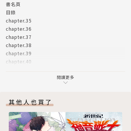
書名頁
目錄
chapter.35
chapter.36
chapter.37
chapter.38
chapter.39
chapter.40
番外篇
挑戰者俱樂部—被600種貝殼迷惑的5年—
閱讀更多
後記
版權頁
其他人也買了
封底