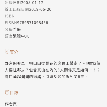
出版日期
2005-01-12
線上出版日期
2019-06-20
ISBN
EISBN
9789571098456
分級
普級
語言
繁體中文
簡介
野宮開著車，把山田從賞花的席位上帶走了。他們2個
人要往哪去？包含真山在內的3人關係又是如何…！？
胸口湧起濃濃的愁緒，引爆話題的系列第6集。
目錄
作者頁