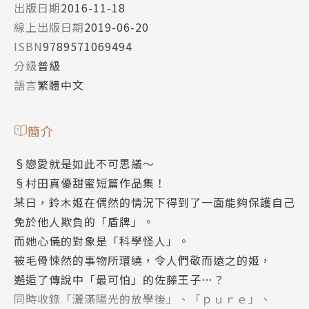
出版日期
2016-11-18
線上出版日期
2019-06-20
ISBN
9789571069494
分級
普級
語言
繁體中文
簡介
§戀愛就是如此不可思議～
§村田真優甜蜜短篇作品集！
某日，鈴木姬在偶然的情況下得到了一面能夠保護自己
免於他人欺負的「盾牌」。
而她心儀的對象是「科學怪人」。
被毛骨悚然的事物所環繞，令人們敬而遠之的姬，
邂逅了傳說中「最可怕」的佐藤王子…？
同時收錄「灑滿陽光的放學後」、「ｐｕｒｅ」、