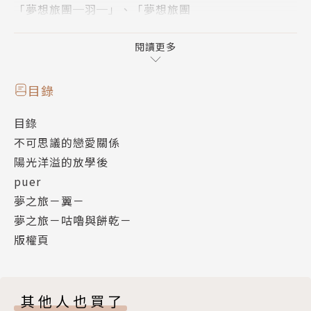
「夢想旅團─羽─」、「夢想旅團
─咕嚕與餅乾─」等四部短篇作品。
閱讀更多
目錄
目錄
不可思議的戀愛關係
陽光洋溢的放學後
puer
夢之旅－翼－
夢之旅－咕嚕與餅乾－
版權頁
其他人也買了