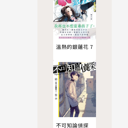
溫熱的銀蓮花 7
不可知論偵探