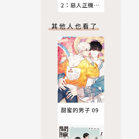
2：惡人正機篇
〈上〉【電子
特裝版】
其他人也看了
甜蜜的男子 09