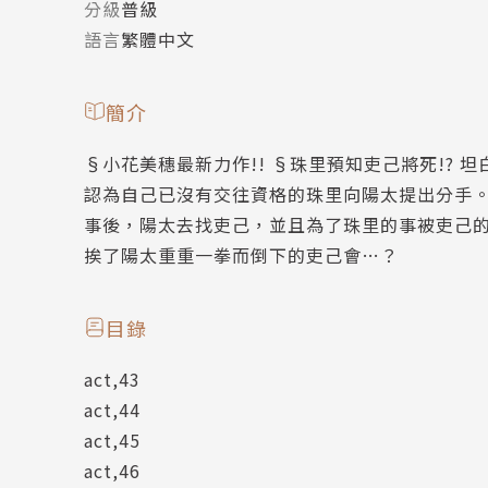
分級
普級
語言
繁體中文
簡介
§小花美穗最新力作!! §珠里預知吏己將死!? 
認為自己已沒有交往資格的珠里向陽太提出分手
事後，陽太去找吏己，並且為了珠里的事被吏己
挨了陽太重重一拳而倒下的吏己會…？
目錄
act,43
act,44
act,45
act,46