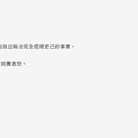
坦白說出無法完全拒絕吏己的事實，
。
的挑釁激怒。