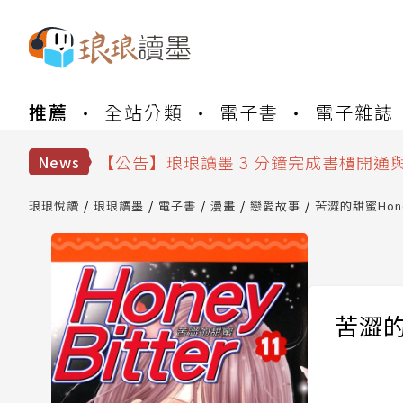
【公告】琅琅書店服務升級重要說明及
推薦
全站分類
電子書
電子雜誌
【公告】琅琅讀墨數位閱讀資產合併與
【公告】琅琅讀墨書櫃開通常見問題
【公告】琅琅讀墨 3 分鐘完成書櫃開通
News
【公告】琅琅書店服務升級重要說明及
【公告】琅琅讀墨數位閱讀資產合併與
琅琅悅讀
琅琅讀墨
電子書
漫畫
戀愛故事
苦澀的甜蜜Honey 
苦澀的甜