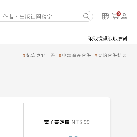
0
琅琅悅讀
琅琅原創
紀念東野圭吾
申請資產合併
查詢合併結果
電子書定價
NT$ 99