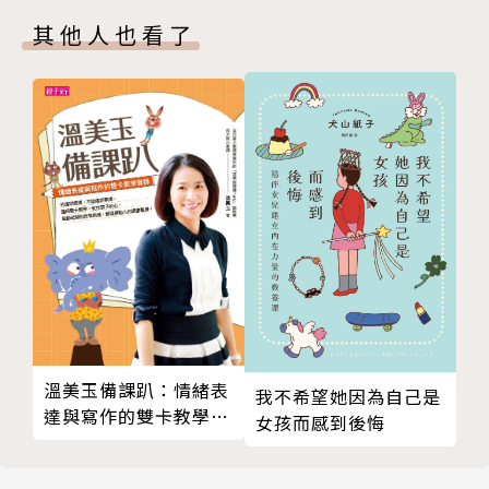
Design-Based Learning團隊與廣達文教基金會合作
「設計學習」計畫，發展學生問題解決與創造力。3.
其他人也看了
「好野人小學」團隊，建構偏鄉兒童才能發展支持系
統。
吳毓瑩
國立臺北教育大學心理與諮商學系教授，專長學習評
量、諮詢輔導、師培教練。現任阿德勒心理學會副會
長、傅爾布萊特資深學者、科技部優秀研究人才、教育
部彈薪教授。曾任臺北教育大學心理與諮商學系主任、
教育學院院長。
研究：1.華人教養智慧團隊：從文化歷史觀點探討華人
溫美玉備課趴：情緒表
我不希望她因為自己是
「教養（cultivation）」心態與策略。2. 開發YES就
達與寫作的雙卡教學實
女孩而感到後悔
業力量表，法務部矯正署成癮者生涯建構。3.與魔法獅
錄
合作SEL社會情緒學習套件與評量系統，於線上、上海