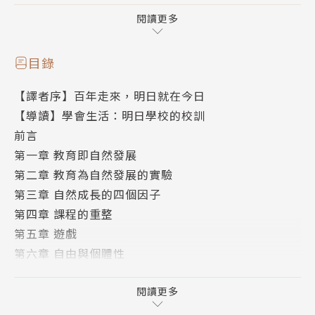
作者簡介
閱讀更多
約翰‧杜威John Dewey
二十世紀最重要的哲學家、教育學家之一，他的思想涵
目錄
蓋理則學、認識論、心理學、教育學、社會哲學、美術
【譯者序】百年走來，明日就在今日
和宗教，深刻影響了二十世紀美國的教育思維，因此被
【導讀】學會生活：明日學校的校訓
認為是美國思想史上最具影響力的學者。美國還曾於1
前言
968年發行杜威紀念郵票。
第一章 教育即自然發展
杜威出生於佛蒙特州伯靈頓市，家中經營一家小雜貨
第二章 教育為自然發展的實驗
店。1875年，杜威進入佛蒙特大學就讀，開始接觸到
第三章 自然成長的四個因子
進化論。大學畢業後，杜威先後在兩所中學任教，這時
第四章 課程的重整
期他閱讀了大量與哲學有關的書籍，深受美國聖路易黑
第五章 遊戲
格爾學派刊物《思辨哲學雜誌》影響。1884年，杜威
第六章 自由與個體性
取得約翰．霍普金斯哲學博士學位後，執教於密西根大
第七章 學校與社區的關係
學，開始關注教育課題。
第八章 學校是社會安定之所在
閱讀更多
杜威一生學術著作豐富，主要代表作有：《我們如何思
第九章 產業與教育調整