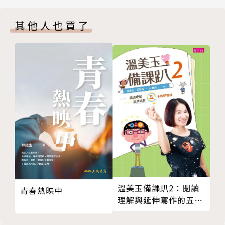
考》、《民主與教育》、《哲學的改造》、《人類本性
第十章 經過產業洗禮的教育
及行為》、《經驗與自然》、《確定性的追求》、《藝
其他人也買了
第十一章 民主與教育
術即經驗》、《邏輯：探求的理論》、《公眾及其問
題》、《人的問題》等等。
相關著作:《我們如何思考：杜威論邏輯思維》
譯者簡介
呂金燮
國立臺北教育大學特殊教育學系教授，專長資優教育與
認知心理學，曾任中華資優教育學會理事長，英國巴斯
大學及澳洲新南威爾斯大學訪問學者。
溫美玉備課趴2：閱讀
青春熱映中
經歷：1.「華人教養智慧」團隊：文化歷史觀點探討各
理解與延伸寫作的五卡
國資優教育的實踐歷程，建構華人「資優教育」觀。2.
教學實錄