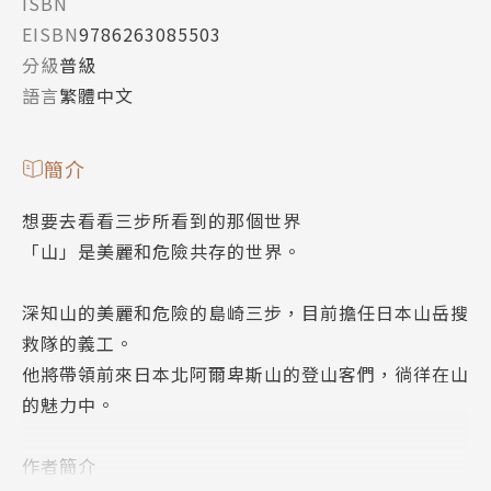
ISBN
EISBN
9786263085503
分級
普級
語言
繁體中文
簡介
想要去看看三步所看到的那個世界
「山」是美麗和危險共存的世界。
深知山的美麗和危險的島崎三步，目前擔任日本山岳搜
救隊的義工。
他將帶領前來日本北阿爾卑斯山的登山客們，徜徉在山
的魅力中。
作者簡介