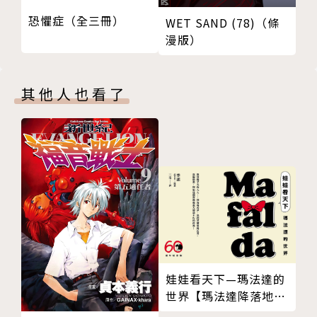
恐懼症（全三冊）
WET SAND (78)（條
漫版）
其他人也看了
娃娃看天下—瑪法達的
世界【瑪法達降落地球
60週年紀念版．珍藏合