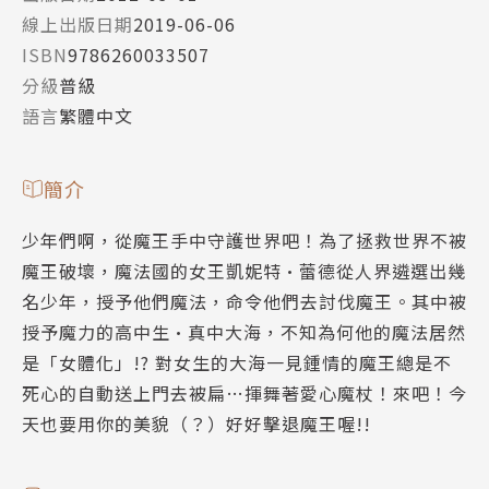
線上出版日期
2019-06-06
ISBN
9786260033507
分級
普級
語言
繁體中文
簡介
少年們啊，從魔王手中守護世界吧！為了拯救世界不被
魔王破壞，魔法國的女王凱妮特•蕾德從人界遴選出幾
名少年，授予他們魔法，命令他們去討伐魔王。其中被
授予魔力的高中生•真中大海，不知為何他的魔法居然
是「女體化」!? 對女生的大海一見鍾情的魔王總是不
死心的自動送上門去被扁…揮舞著愛心魔杖！來吧！今
天也要用你的美貌（？）好好擊退魔王喔!!