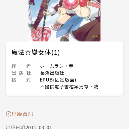
魔法☆變女体(1)
作 者
ホームラン・拳
出 版 社
長鴻出版社
格 式
EPUB(固定版面)
不提供電子書檔案另存下載
出版資訊
出版日期
2012-03-01