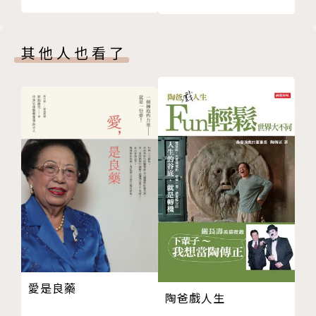
Chapter 3 低自尊的成因——原來不幸都是我們主動選
無論人生好壞、外界怎麼看，我們永遠是自己最
擇的？
佳的心靈後盾。
其他人也看了
21真正的自己，從未被接納過
22在無法理解下，被羞辱或懲罰
♦你是否常有以下想法或困擾？本書會為你解開問題的
23曾成為別人情感操縱的對象
根源。
24習慣收下負面和否定自我的訊息
□ 工作一出錯，會覺得都是自己的錯
25為了保護自己不受傷，自我設限
□ 面對職場上的衝突，我總是敢怒不敢言
26被僵化的信念，所綁架的人生
□ 我無時無刻都很在意外表是否完美
27害怕自己輸給別人
□ 人生好累，我對工作和生活充滿無力
28太看重對方，又太看輕自己
□ 為了維持好人形象，讓我耗盡心力
29對於如何保護自己，沒有概念和能力
□ 我很害怕失去所愛，對關係充滿焦慮
30幼年時，被過度檢討的「灰姑娘」
□ 當別人給予不同意見，會覺得自己被否定
Chapter 4 超越低自尊——不卑不亢，活出不被外界影
□ 我常擔心自己是否做錯事、說錯話
響的人生
□ 在人群中，我常覺得自己很孤單
愛是良藥
31從求好心切的陷阱裡解脫
□ 那些專家說得倒輕鬆，一般人根本做不到
陶爸戲人生
32為自己多點設想，未必對別人沒有貢獻
□ 別人總是很幸福，我就沒那種命