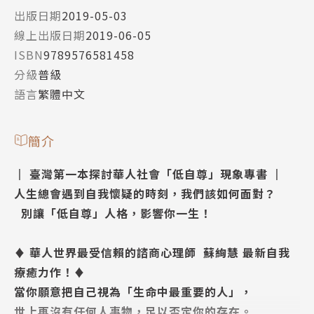
出版日期
2019-05-03
線上出版日期
2019-06-05
ISBN
9789576581458
分級
普級
語言
繁體中文
簡介
║ 臺灣第一本探討華人社會「低自尊」現象專書 ║
人生總會遇到自我懷疑的時刻，我們該如何面對？
別讓「低自尊」人格，影響你一生！
♦ 華人世界最受信賴的諮商心理師 蘇絢慧 最新自我
療癒力作！♦
當你願意把自己視為「生命中最重要的人」，
世上再沒有任何人事物，足以否定你的存在。