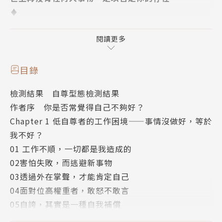
♦
我們的心裡，有個「內建翻譯系統」，
這個翻譯系統的主機，正是心理學所說的：「自尊」。
閱讀更多
♦
目錄
自尊，會讓我們的內心形成對自己的感受、評價，
檢測結果 自尊型態檢測結果
自尊的高低、穩定與否，會影響自己如何翻譯外界訊
作者序 你是否常覺得自己不夠好？
息，
Chapter 1 低自尊者的工作困境——事情沒做好，等於
別人的話語，對自己是友善還是敵意？
我不好？
工作、感情的不順，是對自己的否定，還是生命給我們
01 工作不順，一切都是我造成的
的提醒？
02害怕失敗，而逃避新事物
40堂獻給低自尊人格的自尊課，
03透過外在掌聲，才能肯定自己
陪你面對內在的不安、焦慮、恐懼，為內心找回安定的
04面對位高權重者，敢怒不敢言
力量。
05自誇，其實是一種自我補償
當我們能安心成為自己，就能在關係裡自由自在。
06對外表的追求，源於對自我的否定
不用去追逐別人眼中的璀璨，