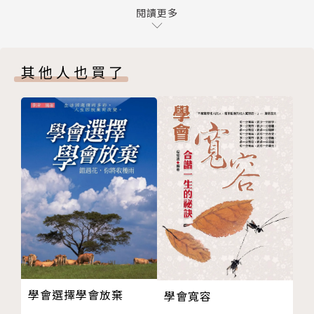
07藉由擁有金錢及地位，提升自尊
閱讀更多
好好成為自己這一顆鑽石，
08人生好累，對工作和生活好無力
看見及肯定自己身上的光芒，
09為了維持形象，而耗盡心力
就能在眾聲喧嘩中，擁有堅定自信的內在之光。
其他人也買了
10把小事情看成巨大任務，寸步難行
Chapter 2 低自尊者的情感困境——愛與不愛，都害怕
♦本書特色
受傷害
〈1〉由專業的諮商心理師特別設計「我有低自尊人格
11對關係過度焦慮，形成惡性循環
嗎？」心理檢測
12把他人回應，當作對自己的負評
馬上測→
https://www.suncolor.com.tw/even
13過度承擔，時常背負罪惡感
t/selfesteem/
14即使在群體中，仍感到孤立
看清我們的人生現況，受到「低自尊」影響有多
15經常處於怕做不好或說錯話的壓力中
深？
16因無助感，放棄對愛的努力與希望
〈2〉20種從工作、情感、各種人際關係困境中翻身的
17把別人的拒絕，視為輕視和否定
「修復自尊」關鍵
18害怕失去所愛，禁不住善妒及比較
由內而外修復自我的信念，當我們能安心成為自
19別人總是很幸運，我就沒那種命
己，就能在關係裡自由自在。
學會選擇學會放棄
學會寬容
20希冀完美的感情，最終都成了遺憾
〈3〉40個「給自己力量」的自信心法