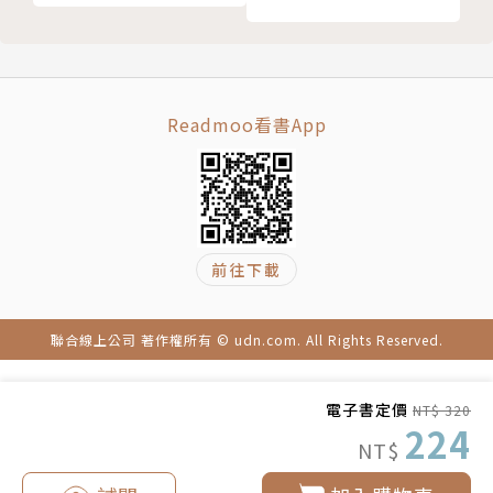
33守護內在的情緒空間
不要再說自己不夠好，不要再看低自己，
34試著跟這個無法控制的世界相處
不要再讓自己困流在低自尊的流沙中，耗竭你的生命
35安撫及改寫負面信念
力。
36駁斥負面標籤，學會認同自己
請做自己此生的安全堡壘，成為自己生活得力的助手，
Readmoo看書App
37辨識對自己真正「有用的訊息」
在你的內在國度裡，為你想要的安居樂業，做一位內外
38練習勇敢肯定自己，並如實傳達
政賢能的明君。～蘇絢慧
39以愛為本，找到與自己舒適的相處經驗
40讓成功更發揮效能，讓失敗不損傷人生
作者簡介
總結 對自己安心了，就能在關係裡自由自在
前往下載
自我療癒心理專家／蘇絢慧
聯合線上公司 著作權所有 © udn.com. All Rights Reserved.
諮商心理師。目前擔任璞成心理學堂總監、璞成心遇空
間心理諮商所所長。
電子書定價
NT$ 320
224
NT$
國立台北教育大學心理與諮商研究所碩士。在助人領域
工作超過二十年。曾任醫學中心社會服務室與安寧療護