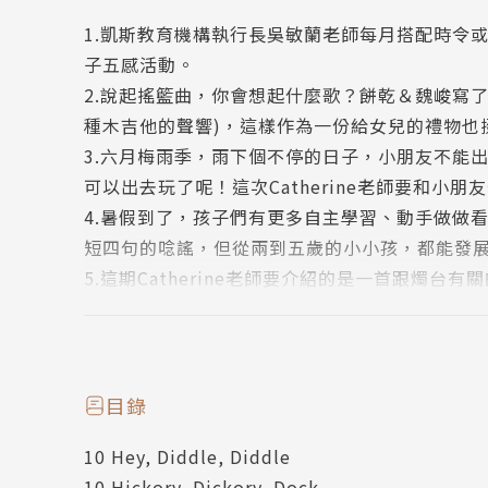
1.凱斯教育機構執行長吳敏蘭老師每月搭配時令
子五感活動。
2.說起搖籃曲，你會想起什麼歌？餅乾＆魏峻寫
種木吉他的聲響)，這樣作為一份給女兒的禮物也
3.六月梅雨季，雨下個不停的日子，小朋友不能
可以出去玩了呢！這次Catherine老師要和小
4.暑假到了，孩子們有更多自主學習、動手做做看的時
短四句的唸謠，但從兩到五歲的小小孩，都能發
5.這期Catherine老師要介紹的是一首跟燭
台，蠟火沒有滅掉，就會有幸福的事情發生喔！
6.適逢中秋佳節，Catherine老師特別介紹
亮，連湯匙和盤子都長了腳奔逃的景像。
7.秋天是豐收的季節，Catherine老師特別
目錄
學習珍惜食物和懷抱感恩的心。
10 Hey, Diddle, Diddle
8.調皮的小老鼠爬上時鐘，會發生什麼趣事呢？Ｃ
10 Hickory, Dickory, Dock