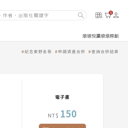
0
琅琅悅讀
琅琅原創
紀念東野圭吾
申請資產合併
查詢合併結果
電子書
150
NT$