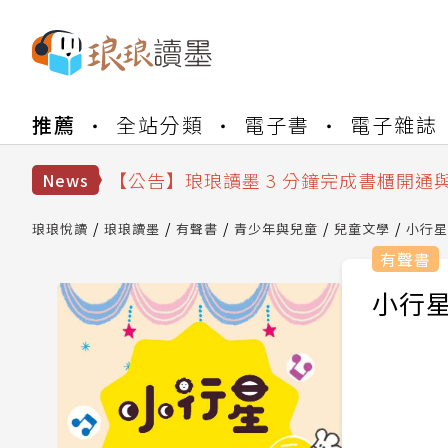
【公告】琅琅書店服務升級重要說明及
推薦
全站分類
電子書
電子雜誌
【公告】琅琅讀墨數位閱讀資產合併與
【公告】琅琅讀墨書櫃開通常見問題
【公告】琅琅讀墨 3 分鐘完成書櫃開通
News
【公告】琅琅書店服務升級重要說明及
【公告】琅琅讀墨數位閱讀資產合併與
琅琅悅讀
琅琅讀墨
有聲書
青少年與兒童
兒童文學
小行星
有聲書
小行