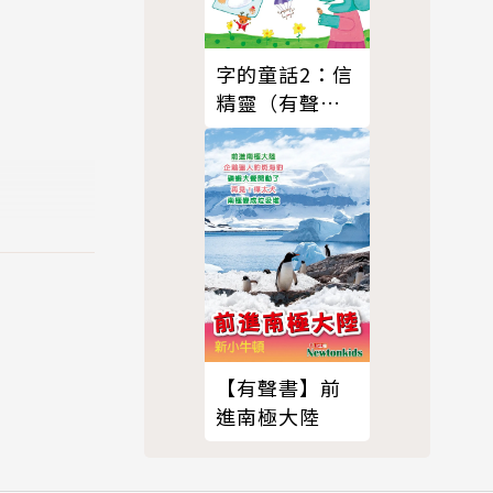
，期待小朋
字的童話2：信
近大家的距
精靈（有聲
書）
遊戲，親子感
，一起玩轉圈
蛋頭先生拼圖
！
玩遊戲！
【有聲書】前
進南極大陸