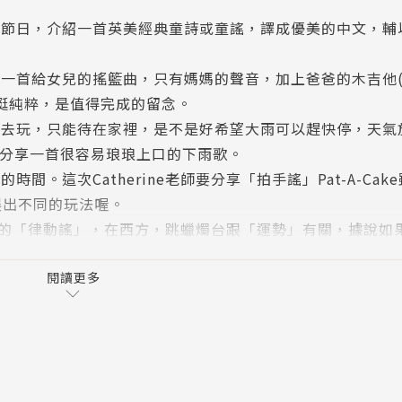
或節日，介紹一首英美經典童詩或童謠，譯成優美的中文，輔
了一首給女兒的搖籃曲，只有媽媽的聲音，加上爸爸的木吉他
挺純粹，是值得完成的留念。
出去玩，只能待在家裡，是不是好希望大雨可以趕快停，天氣
朋友分享一首很容易琅琅上口的下雨歌。
間。這次Catherine老師要分享「拍手謠」Pat-A-Cak
展出不同的玩法喔。
台有關的「律動謠」，在西方，跳蠟燭台跟「運勢」有關，據說如
一首跟月亮有關的唸謠，讓大小朋友們想像一下貓咪拉小提琴、母
閱讀更多
介紹一首跟食物有關的唱謠，要讓孩子了解早期歐洲人常吃豌豆粥
atherine老師特別介紹一首跟古老時鐘有關的唸謠，讓大