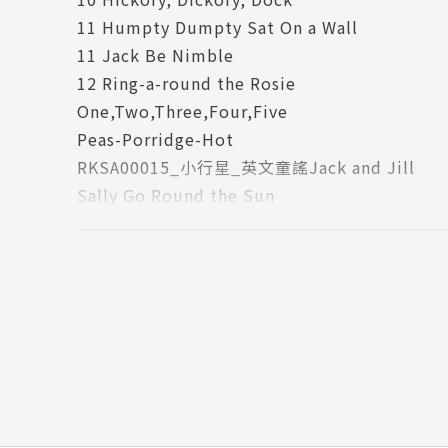
一下小老鼠被巨大的鐘響驚嚇的不同表情變化。
11 Humpty Dumpty Sat On a Wall
9.耶誕節到了，你可以為全世界的小朋友做點什麼事
11 Jack Be Nimble
友過耶誕節，也能懂得感恩和回饋別人。
12 Ring-a-round the Rosie
10.Catherine老師特別介紹一首可以進行
One,Two,Three,Four,Five
離，炒熱氣氛。
Peas-Porridge-Hot
11.小小孩的小手、小腳最可愛，Catherin
RKSA00015_小行星_英文童謠Jack and Jill
情更加加溫。
Sally Go Round the Sun
12.花園裡開了好多玫瑰花，Catherine老
Star Light Star Bright
圈遊戲嘍！
This Little Piggy Went to Market
13.四月除了兒童節還有復活節，Catherin
小行星幼兒誌7月號-11PAT-A-CAKE
遊戲哦！
親子天下-小行星幼兒誌10英文童謠(Round and Rou
14.Catherine老師這期要介紹和「數數」
親子天下-小行星幼兒誌第2期-11英文童謠(Lullab
15.六月天氣漸漸變熱，Catherine老師要
親子天下-小行星幼兒誌第3期-11英文童謠(Rain,Rai