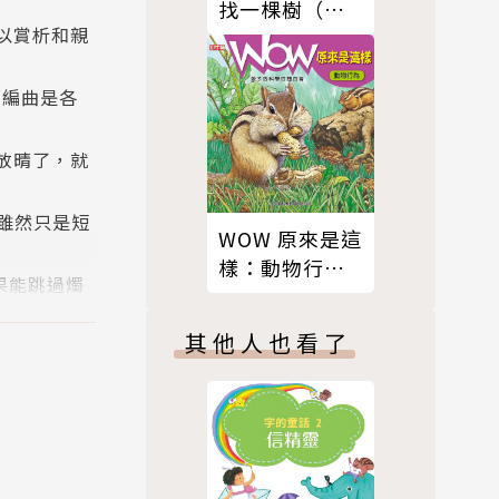
找一棵樹（有
以賞析和親
聲書）
(編曲是各
放晴了，就
e雖然只是短
WOW 原來是這
樣：動物行為
果能跳過燭
（有聲書）
其他人也看了
牛跳過月
的原因，並
小朋友們想像