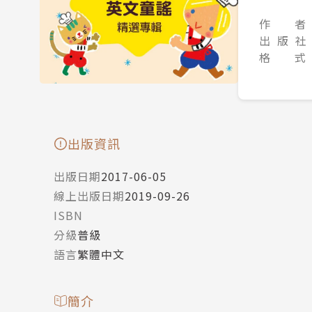
作 者
出 版 社
格 式
出版資訊
出版日期
2017-06-05
線上出版日期
2019-09-26
ISBN
分級
普級
語言
繁體中文
簡介