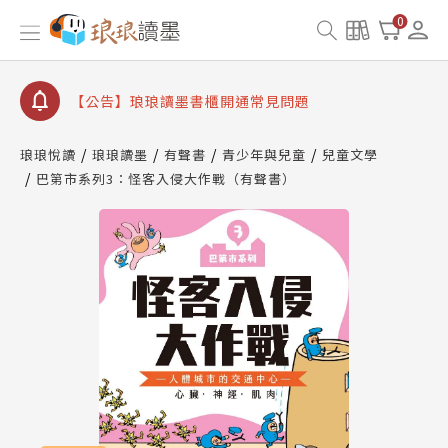
【公告】因 Readmoo 讀墨系統維護中，本站同步暫
0
停部分閱讀服務
【公告】琅琅讀墨數位閱讀資產合併與書櫃開通申請
【公告】琅琅讀墨書櫃開通常見問題
【公告】琅琅讀墨 3 分鐘完成書櫃開通與資產合併申
請圖文教學
琅琅悅讀
琅琅讀墨
有聲書
青少年與兒童
兒童文學
【公告】琅琅書店服務升級重要說明及資產合併結果
巴第市系列3：怪客入侵大作戰（有聲書）
查詢
【公告】因 Readmoo 讀墨系統維護中，本站同步暫
停部分閱讀服務