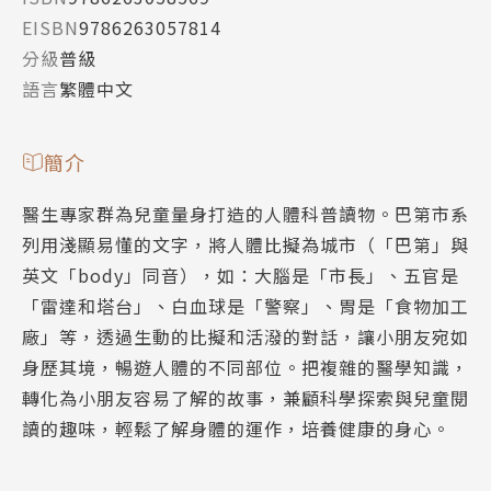
EISBN
9786263057814
分級
普級
語言
繁體中文
簡介
醫生專家群為兒童量身打造的人體科普讀物。巴第市系
列用淺顯易懂的文字，將人體比擬為城市（「巴第」與
英文「body」同音），如：大腦是「市長」、五官是
「雷達和塔台」、白血球是「警察」、胃是「食物加工
廠」等，透過生動的比擬和活潑的對話，讓小朋友宛如
身歷其境，暢遊人體的不同部位。把複雜的醫學知識，
轉化為小朋友容易了解的故事，兼顧科學探索與兒童閱
讀的趣味，輕鬆了解身體的運作，培養健康的身心。