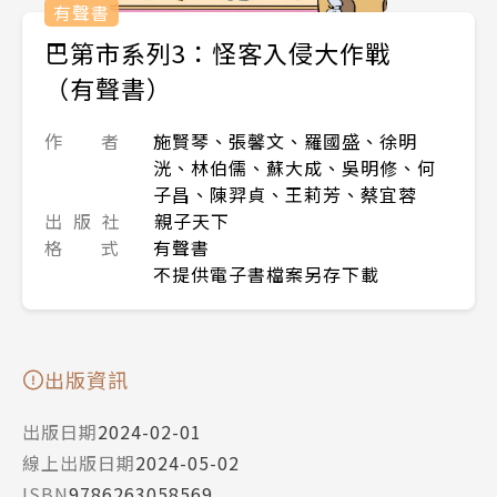
有聲書
巴第市系列3：怪客入侵大作戰
（有聲書）
作 者
施賢琴、張馨文、羅國盛、徐明
洸、林伯儒、蘇大成、吳明修、何
子昌、陳羿貞、王莉芳、蔡宜蓉
出 版 社
親子天下
格 式
有聲書
不提供電子書檔案另存下載
出版資訊
出版日期
2024-02-01
線上出版日期
2024-05-02
ISBN
9786263058569