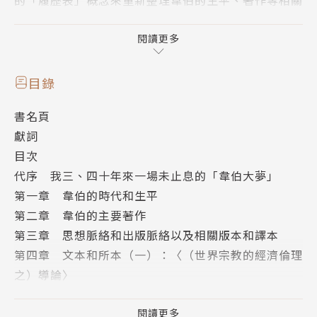
資料，讓讀者可以從不同的層面來看出一個更為立體的
韋伯。接著從韋伯的主要著作、思想脈絡、出版脈絡以
閱讀更多
及相關版本與譯本等進入討論，呈現完整的韋伯理論。
最後針對〈儒教（與道教）〉的文本進行深度解析，一
目錄
舉進入韋伯思想的核心。
書名頁
作者簡介
獻詞
作者：孫中興
目次
美國哥倫比亞大學社會學博士，現為臺灣大學社會學系
代序 我三、四十年來一場未止息的「韋伯大夢」
教授。1975年拜於儒學大師愛新覺羅毓鋆門下，成為
第一章 韋伯的時代和生平
「天德黌舍」門生，從《論語．學而》開啟與孔子的緣
第二章 韋伯的主要著作
分。近年來日日於網路發表一篇「論語日記」，至今已
第三章 思想脈絡和出版脈絡以及相關版本和譯本
累積503篇。著有《論語365：越古而來的薰風，徐迎
第四章 文本和所本（一）：〈（世界宗教的經濟倫理
人生四季好修養》、《穿越時空，與孔子對話》、《學
之）導論〉
著，好好分》、《學著，好好愛》、《令我討厭的涂爾
第五章 文本和所本（二）：〈（世界宗教的經濟倫理
幹的社會分工論》、《理論旅人之涂爾幹自殺論之霧裡
之）儒教（與道教）〉
閱讀更多
學》、《馬克思「異化勞動」的異話》、《馬／恩歷史