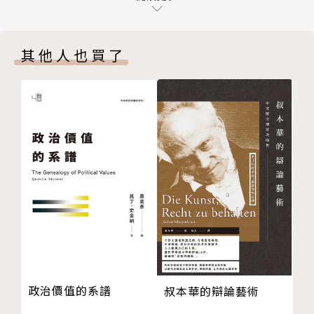
第六章 文本及所本之（三）：算是文本還是闌尾的
唯物論的歷史與誤論》、《愛．秩序．進步：社會學之
〈間論〉
父：孔德》。主要開設課程為社會學理論、知識社會
其他人也買了
第七章 整理與重建
學、幽默社會學、聖哲社會學及愛情社會學。
第八章 文獻回顧
附錄一：韋伯的時代、生平與著作年表
附錄二：韋伯的著作目錄及其中英文譯本
附錄三：韋伯〈儒教〉（1915）與〈儒教與道教〉（1
920）目錄對照表
附錄四：韋伯《儒教與道教》（1920）英、中譯本目
錄比較
附錄五：《經濟與社會》中〈宗教社會學〉原版和譯本
章節區分的比較及其與《中間考察》相關章節的對照
附錄六：韋伯《儒教與道教》徵引書目現有的中譯本
（2017年8月）
政治價值的系譜
叔本華的辯論藝術
參考書目
跋