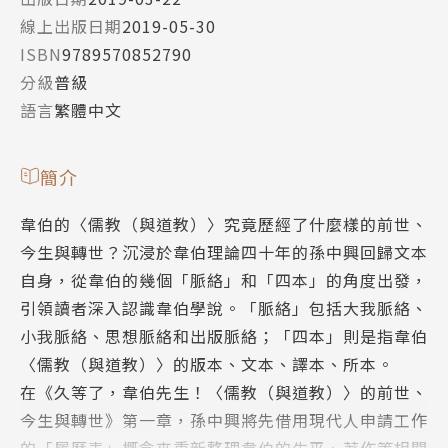
線上出版日期
2019-05-30
ISBN
9789570852790
分級
普級
語言
繁體中文
簡介
韋伯的〈儒教（與道教）〉究竟歷經了什麼樣的前世、
今生與轉世？沉浸於韋伯理論四十年的孫中興回歸文本
自身，從韋伯的幾個「脈絡」和「四本」的角度出發，
引領讀者深入認識韋伯學說。「脈絡」包括大我脈絡、
小我脈絡、思想脈絡和出版脈絡；「四本」則是指韋伯
〈儒教（與道教）〉的版本、文本、譯本、所本。
在《久等了，韋伯先生！〈儒教（與道教）〉的前世、
今生與轉世》第一章，孫中興將先借用現代人申請工作
的「履歷表」概念來重新整理韋伯的生平、著作等相關