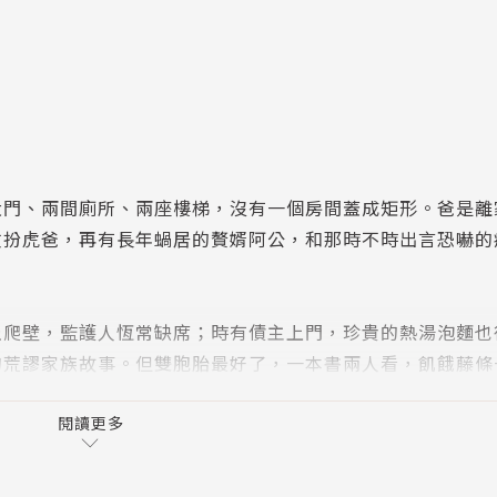
大門、兩間廁所、兩座樓梯，沒有一個房間蓋成矩形。爸是離
丈扮虎爸，再有長年蝸居的贅婿阿公，和那時不時出言恐嚇的
爬壁，監護人恆常缺席；時有債主上門，珍貴的熱湯泡麵也
的荒謬家族故事。但雙胞胎最好了，一本書兩人看，飢餓藤條
永恆是彼此的依靠。
閱讀更多
變成我，日子如同宇宙失衡，才知生命裡的迷宮彎彎繞繞