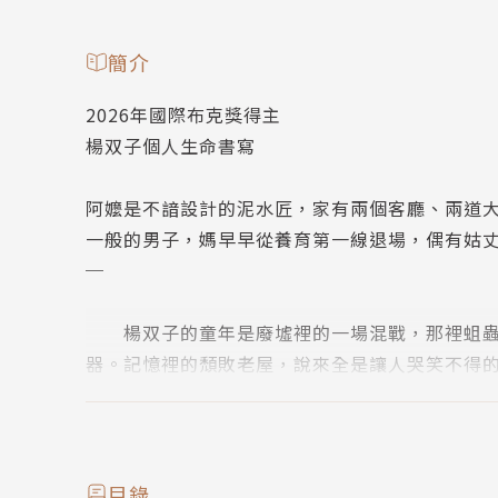
簡介
2026年國際布克獎得主
楊双子個人生命書寫
阿嬤是不諳設計的泥水匠，家有兩個客廳、兩道
一般的男子，媽早早從養育第一線退場，偶有姑
─
楊双子的童年是廢墟裡的一場混戰，那裡蛆蟲
器。記憶裡的頹敗老屋，說來全是讓人哭笑不得
動關卡一起破。爸媽都在家，到爸媽都不在家，
但家是什麼？永恆是什麼？直到妹妹離世，我們
恆……
目錄