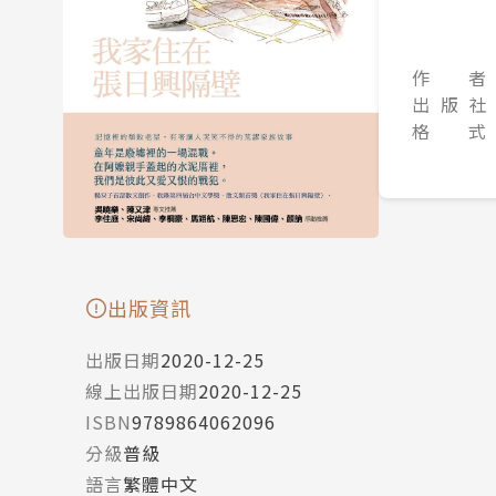
作 者
出 版 社
格 式
出版資訊
出版日期
2020-12-25
線上出版日期
2020-12-25
ISBN
9789864062096
分級
普級
語言
繁體中文