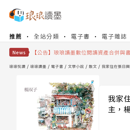
推薦
全站分類
電子書
電子雜誌
【公告】琅琅書店服務升級重要說明及
【公告】因 Readmoo 讀墨系統維護
【公告】琅琅讀墨數位閱讀資產合併與
News
【公告】琅琅讀墨書櫃開通常見問題
【公告】琅琅讀墨 3 分鐘完成書櫃開通
琅琅悅讀
琅琅讀墨
電子書
文學小說
散文
我家住在張日興
【公告】琅琅書店服務升級重要說明及
【公告】因 Readmoo 讀墨系統維護
我家住
主，