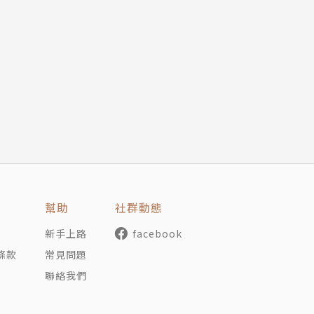
子再次揮舞作家權柄：如果有些人在現實裡走不下去，我就創
胞胎中的姊姊。
大眾文學觀察者。曾獲國藝會創作補助、文化部創作補助
幫助
社群動態
畫同人誌。近作為《花開時節》、《撈月之人》，以及合著小
期歷史小說。
新手上路
facebook
條款
常見問題
opintwins/
聯絡我們
gspot.tw/