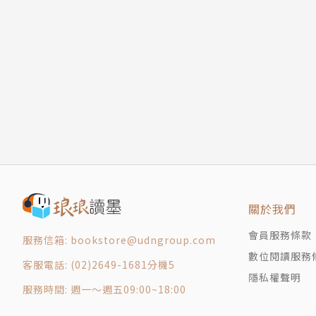
由布院山頭夜幕降臨
裡。書末收錄的少女想像，如同過往作品，楊双
輯四 寫字
界，許他們再次幸福。
汝讀書敢有讀閒仔冊遮爾認真！
原來你這麼認真寫小說
【作者簡介】
輯五 睡覺
肉身使用期限
**楊双子 **
真的不說了，晚安囉
存檔點
本名楊若慈，一九八四年生，台中烏日人，雙
這是文學少女的想像
版權頁
百合／歷史／大眾小說創作者，動漫畫次文化與
關於我們
論獎助。出版品包括學術專書、大眾小說、動漫
軼聞──鍵》。現階段全心投入創作台灣日治時
會員服務條款
服務信箱: bookstore@udngroup.com
數位閱讀服務
客服電話: (02)2649-1681分機5
Facebook｜楊双子 www.facebook.com/ma
隱私權聲明
Blog｜楊双子_百合,愛有力 maopintwins.blo
服務時間: 週一～週五09:00~18:00