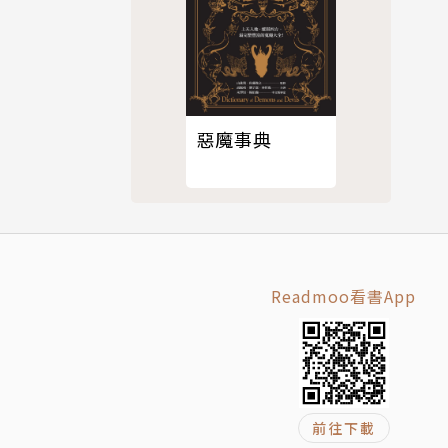
造一個世
惡魔事典
、教育部碩
Readmoo看書App
說《華麗島
前往下載