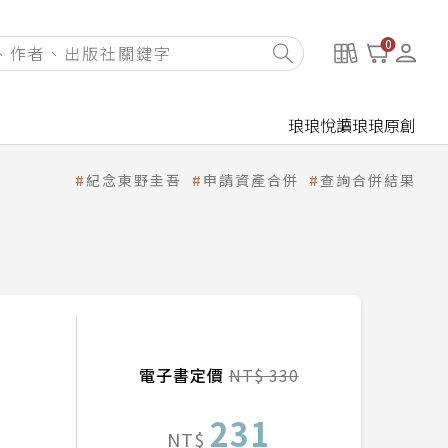
0
琅琅悅讀
琅琅原創
紀念東野圭吾
申請資產合併
查詢合併結果
電子書定價
NT$ 330
231
NT$