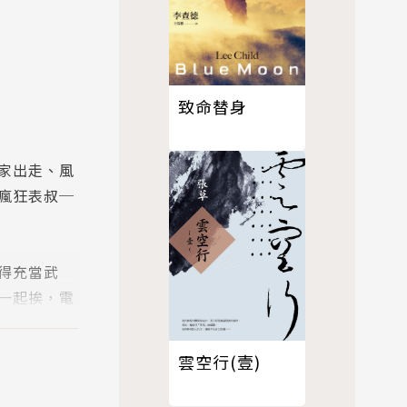
致命替身
家出走、風
瘋狂表叔─
得充當武
一起挨，電
雲空行(壹)
，唯消逝逾