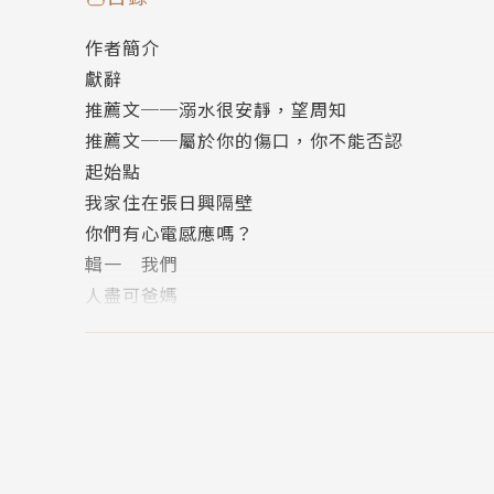
作者簡介
楊双子首部散文創作，以幽默詼諧的文字回頭
獻辭
推薦文──溺水很安靜，望周知
「溺水是很安靜的，望周知。」
推薦文──屬於你的傷口，你不能否認
起始點
名人推薦
我家住在張日興隔壁
你們有心電感應嗎？
吳曉樂、陳又津 專文推薦
輯一 我們
李佳庭、宋尚緯、李桐豪、馬翊航、陳思宏、
人盡可爸媽
雙胞胎遊戲祕笈
●陳又津：閱讀的時候，你可能會被自己的眼淚
輯二 吃飯
有痛、有淚、有病，但更多的是愛。妹妹走了，
我要煮飯給我妹妹吃
溺水很安靜，現在我們終於知道了。
不吃花生倒吃花生皮
輯三 走路
●吳曉樂：輯一至輯五乍看主題不同，但都是「
你妹妹是虎爺接走的
流變，雙胞胎如何從人生的此岸擺渡到彼岸，背