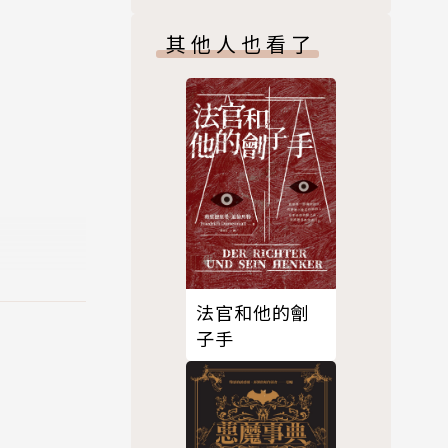
其他人也看了
念。
去的結晶，
法官和他的劊
。
子手
典故，人情
這裡，與這