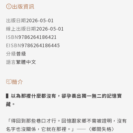
出版資訊
出版日期
2026-05-01
線上出版日期
2026-05-01
ISBN
9786264186421
EISBN
9786264186445
分級
普級
語言
繁體中文
簡介
▌以為那裡什麼都沒有，卻孕養出獨一無二的記憶寶
藏。
「得回到那些巷口才行。回憶跟家鄉不需被證明，沒有
名字也沒關係，它就在那裡。」——〈鄉間失格〉