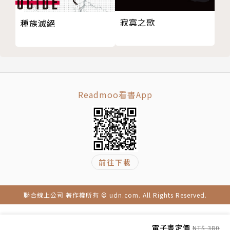
版權頁
uTube頻道「哈哈台」節目企劃兼主持人傑尼。
寂寞之歌
種族滅絕
曾獲全球華文學生文學獎、新北文學獎、林榮三文學
獎，但很少跟別人講。人生清單之一是擁有自己的ISB
N碼，耶，拿到了。
Readmoo看書App
前往下載
聯合線上公司 著作權所有 © udn.com. All Rights Reserved.
電子書定價
NT$ 380