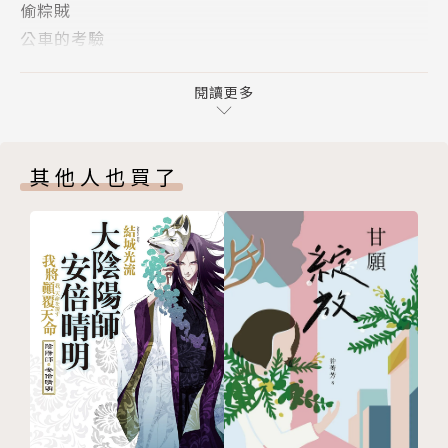
偷粽賊
▌是一部成長紀實錄，也是世代青年掙扎為生的切片。
公車的考驗
少年維生的煩惱
「其實我挺喜歡只有自己在這座城市的茫然感。因為茫
麵包超人
閱讀更多
然，所以也無所畏。」——〈白手持家〉
輯二 家裡的瓜
「我總是要來回確認附近沒有人後，才敢看鏡子裡的那
她狗我貓
個人，每當覺得鏡中人有點模樣時，鍍膜便會氧化剝
其他人也買了
萬年口紅
落，顯現出叫作羞恥的東西。」——〈訪到心坎〉
旅行的意義
北上就學工作後，作者折返於老家與異鄉間，同時面對
共產之家
現實生活的關卡考驗，一路磕碰跌撞，試著蟬蛻出屬於
文近小姐
自己的小宇宙。
祝您中獎
遠房親戚
自嘲如一根「歪扭小黃瓜」的她，在生活裡，跑步、打
輯三 城市吃瓜指南
鼓、料理、打遊戲；在工作中，街頭採訪、暗自觀察眾
白手持家
生群像。慢慢地，她學會祝自己與身邊的人生日快樂，
蘿蔔玉米排骨湯
學會坦率承認那些忍抑好強的謊話、看懂妥瑞症帶給自
祝我生日快樂
身的醒覺，並自許成為一個也能滋養他人的「高級大