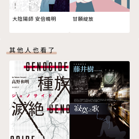
跑三圈就好
人」。
泡湯計畫
甘願綻放
大陰陽師 安倍晴明
我不救公主
透過文字，作者誠實地剖開自己，直視內在的壓抑、脆
若聽到鼓聲
弱、欲望、匱乏感，以及各種偽裝。語言機靈，敘事節
如果說謊要吞一千根針
制中有犀利，憂傷裡時而不經意流露幽默與荒謬。
輯四 有點甜又不會太甜
其他人也看了
祭品之力
書中收錄〈麵包超人〉（林榮三文學獎散文獎）、〈西
視覺與嗅覺不可兼得
瓜甜不甜〉（林榮三文學獎小品文獎）、〈訪到心坎〉
有病呻吟
（九歌113年散文選）、〈少年維生的煩惱〉（新北市
乳首是瞻
文學獎成人組散文獎）等篇章。
紅蘿蔔只能出現在標題
西瓜甜不甜
作者簡介
數位月老
訪到心坎
洪倪
後記 不寫會忘
電子書特別收錄 與素玉 aka 洪倪媽媽的哈哈對話
寫作者。生於1996年，來自彰化海線。另一身分為Yo