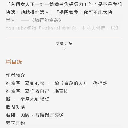
「有個女人正一針一線織捕魚網努力工作。是不是我想
快活，她就得幹活。」「提醒著我：你可不能太快
樂。」——〈旅行的意義〉
YouTube頻道「HahaTai 哈哈台」主持人傑尼，以洪
倪為名書寫的首部散文作品。
出身彰化海線芳苑的洪倪，記述在那個看似「什麼都沒
閱讀更多
有」的偏鄉漁村，荒索的鐵皮柑仔店、李舵仙廟前的布
袋戲、巷口無名炸蚵嗲、自製的鹹粿饅頭等家常滋
目錄
味……，點點滴滴，皆成為時間的印記，情感的原鄉。
作者簡介
作者同時刻繪與親人間深沉的牽絆。寫在多口之家，劬
推薦序 寫到心坎──讀《賣瓜的人》 孫梓評
勞一生補魚網、仍咬牙送五個孩子去補習的母親，如此
推薦序 寫作救自己 楊富閔
不易，而自己與她那「使盡全力又笨拙的樣子」如此相
輯一 從產地到餐桌
像；面對長期缺席仿如遠房親戚的父親，在複雜矛盾心
鄉間失格
情中試著與自己和解；說話鋒利如刃的阿媽，有狼性生
鹹粿、肉圓，有時還有饅頭
命力，更有滿溢的愛。
素玉有約