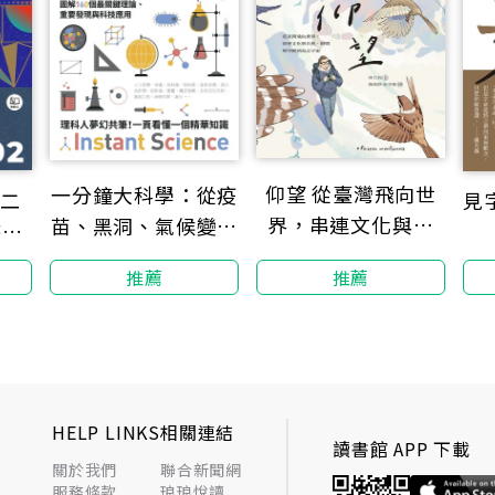
仰望 從臺灣飛向世
一分鐘大科學：從疫
第二
見
界，串連文化與自
苗、黑洞、氣候變遷
時代
然、時間與空間的鳥
到量子力學，圖解
讀
推薦
推薦
之宇宙
160個最關鍵理論、
重要發現與科技應用
HELP LINKS
相關連結
讀書館 APP 下載
關於我們
聯合新聞網
服務條款
琅琅悅讀