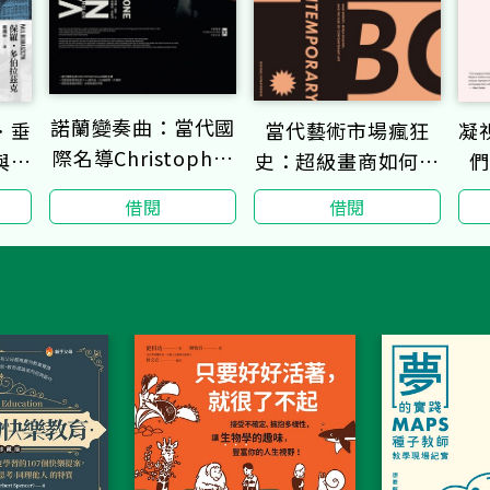
諾蘭變奏曲：當代國
當代藝術市場瘋狂
．垂
凝
際名導Christopher
史：超級畫商如何創
與真
們
Nolan電影全書【諾
造出當代藝術全球市
建築
借閱
借閱
蘭首度親自解說｜全
場與商業模式？
彩】（完整收錄導演
生涯11+4部作品，
228幅劇照、片場
照、分鏡及概念手
稿）