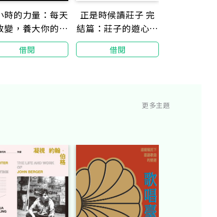
國文超驚典
小時的力量：每天
正是時候讀莊子 完
賢不寂寞，
改變，養大你的成
結篇：莊子的遊心、
留下
功因子
養身、學愛，真自由
借閱
借閱
借閱
更多主題