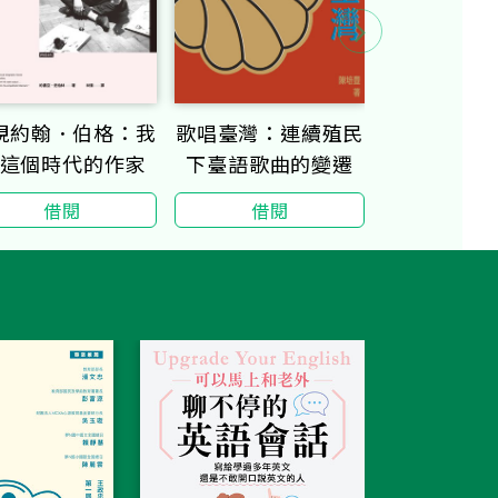
視約翰．伯格：我
歌唱臺灣：連續殖民
從電影中發
這個時代的作家
下臺語歌曲的變遷
借閱
借閱
借閱