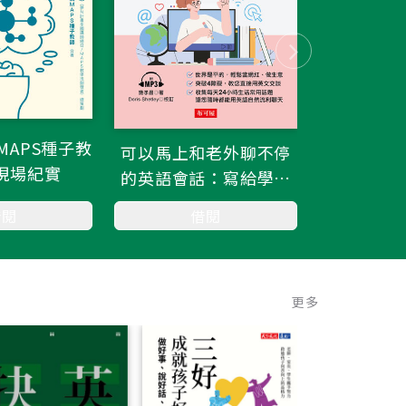
MAPS種子教
可以馬上和老外聊不停
從電影
現場紀實
的英語會話：寫給學過
多年英文，還是不敢開
借閱
借閱
口說英文的人（附
MP3）
更多