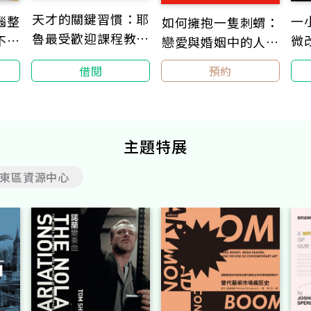
天才的關鍵習慣：耶
腦整
一
如何擁抱一隻刺蝟：
魯最受歡迎課程教你
不疲
微
戀愛與婚姻中的人格
如何超越天賦、智商
本家
識別、接納與付出
借閱
預約
與運氣
出順
打掃
主題特展
東區資源中心