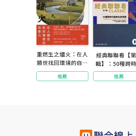
重燃生之燼火：在人
經典聯聯看【
類世找回環境的自癒
輯】：50種跨
力
經典名家導
推薦
推薦