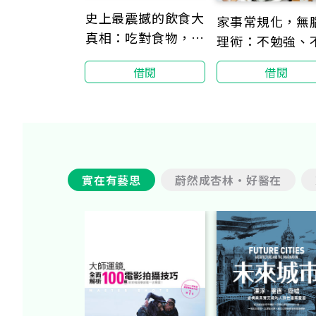
史上最震撼的飲食大
家事常規化，無
真相：吃對食物，身
理術：不勉強、
體就好！橫跨5大
累、不累積，日
借閱
借閱
洲、歷20年研究的
事女王教你規劃
最佳實證
手的家事動線，
好輕鬆
實在有藝思
蔚然成杏林‧好醫在