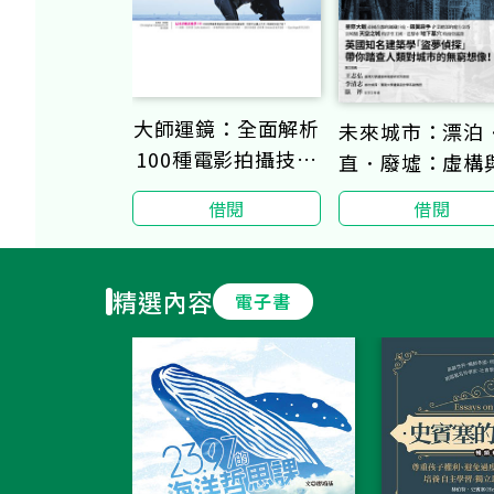
大師運鏡：全面解析
未來城市：漂泊
100種電影拍攝技巧
直．廢墟：虛構
（二版）
實交織的人類世
借閱
借閱
藍圖
精選內容
電子書