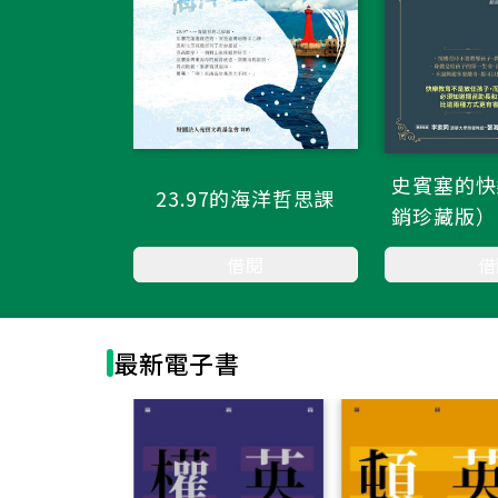
史賓塞的快
23.97的海洋哲思課
銷珍藏版）
權利、避免
借
借閱
107個快
自主學習．
同理他人
最新電子書