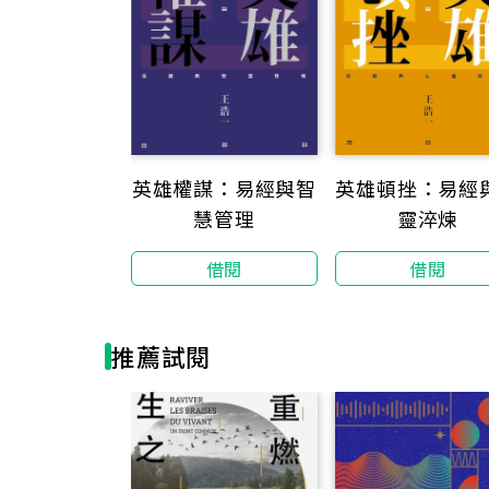
英雄權謀：易經與智
英雄頓挫：易經
慧管理
靈淬煉
借閱
借閱
推薦試閱