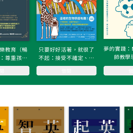
夢的實踐：
樂教育（暢
只要好好活著，就很了
師教學
：尊重孩子
不起：接受不確定、擁
過度學習的
抱多樣性，讓生物學的
閱
借閱
樂提案，培養
趣味，豐富你的人生視
獨立思考．
野！
 的特質