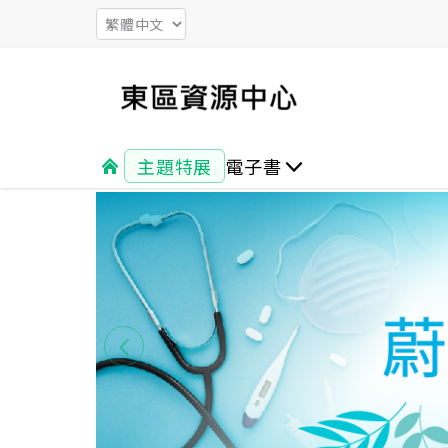
主題特展
電子書
文學
生活休閒
心靈勵志
社會人文
親子 教育 兒少
言情 輕小說
醫療保健