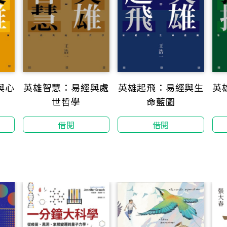
與心
英雄智慧：易經與處
英
英雄起飛：易經與生
世哲學
命藍圖
借閱
借閱