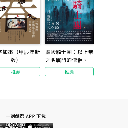
聖殿騎士團：以上帝
字如來（甲辰年新
之名戰鬥的僧侶、戰
版）
士與銀行家
推薦
推薦
一刻鯨選 APP 下載