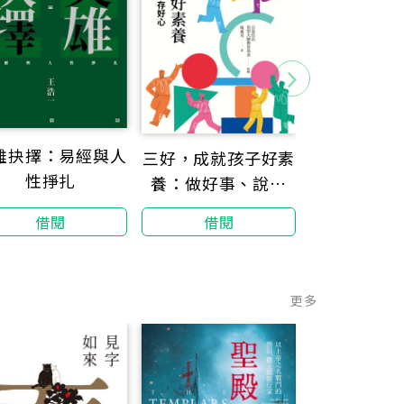
雄抉擇：易經與人
三好，成就孩子好素
當全世界誤
性掙扎
養：做好事、說好
不能迷失
話、存好心
借閱
借閱
借閱
更多