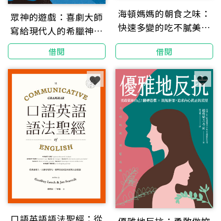
海頓媽媽的朝食之味：
眾神的遊戲：喜劇大師
快速多變的吃不膩美味
寫給現代人的希臘神話
早餐
故事（卷一）
借閱
借閱
口語英語語法聖經：從