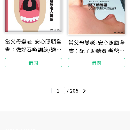
當父母變老-安心照顧全
當父母變老-安心照顧全
書：做好吞嚥訓練/避免
書：配了助聽器 老爸不
老人嗆咳
戴怎麼辦？
借閱
借閱
/ 205