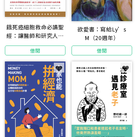
餓死癌細胞救命必讀聖
欲愛書：寫給Ly’s
經：讓醫師和研究人員
M（20週年）
震驚並受到啟發的抗癌
借閱
借閱
寶典