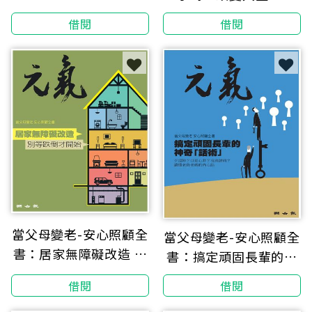
嬤親身實證！6大類食
入翻倍，社畜獸醫的時
借閱
借閱
物 × 95道家常料理，
間管理實證
不挨餓的超強必瘦攻略
【隨書附贈：「食物分
量表」】
當父母變老-安心照顧全
當父母變老-安心照顧全
書：居家無障礙改造 別
書：搞定頑固長輩的神
等跌倒才開始
奇「話術」
借閱
借閱