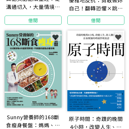
優雅地反抗：勇敢做妳
溝通切入，大量情境例
自己！翻轉恐懼×跳脫
句，精準表達英語的實
框架，追求內心真正的
借閱
借閱
用文法建議
渴望
Sunny營養師的168斷
原子時間：奇蹟的晚間
食瘦身餐盤：媽媽、阿
4小時，改變人生、收