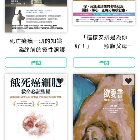
「這樣安排是為你
死亡癱瘓一切的知識
好！」──照顧父母的
──臨終前的靈性照護
25個盲點
借閱
借閱