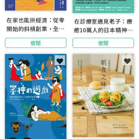
在家也能拚經濟：從零
在診療室遇見老子：療
開始的斜槓創業，全職
癒10萬人的日本精神科
媽媽教你的全方位財務
名醫，教你32個「零批
借閱
借閱
自由計畫
判」思考模式