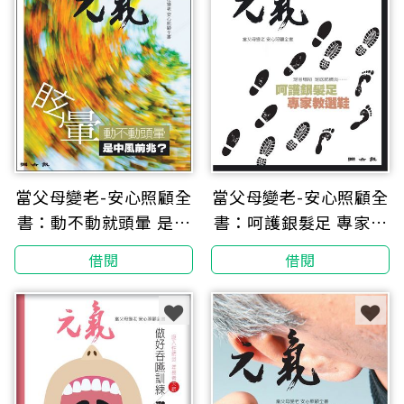
當父母變老-安心照顧全
當父母變老-安心照顧全
書：動不動就頭暈 是中
書：呵護銀髮足 專家教
風前兆？
選鞋
借閱
借閱