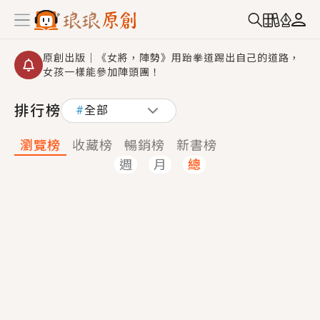
原創出版｜《女將，陣勢》用跆拳道踢出自己的道路，
女孩一樣能參加陣頭團！
創,作家招募｜華文小說創作首選！有機會獲得豐富廣宣
排行榜
#
全部
資源、專屬服務與獨享福利！
小編心動書單｜《離婚你提的，二婚嫁大佬，你哭什
瀏覽榜
收藏榜
暢銷榜
新書榜
麼？》追妻火葬場！前夫失憶移情別戀，她頭也不回找
週
月
總
新歡，他居然還後悔了？
GL｜《夏日與檸檬與重疊世界》炎熱的夏日、檸檬的香
氣、互相愛慕的兩位少女，今夏最推純愛GL漫畫！
BL｜《費洛蒙中毒》救命！特殊費洛蒙體質世界觀，無
法抗拒的吸引力，已中毒Σ>―(〃°ω°〃)♡→
OMG你嚇到我了｜《陰陽鬼店》上班族買了房子模型，
但現實中買下的竟是屬於他的停屍櫃？！
言情｜《國語推行員》每個人心中都有一個連自己也無
法改變的永恆， 他的一生將不由自主追逐著她……