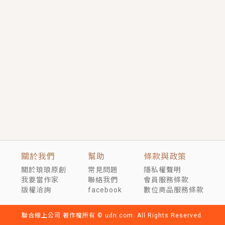
短劇原著｜《離婚後，禁欲大佬爬墻偷吻小孕妻》坊間
傳聞，顧總沒有太太、不需要情人，卻寵愛著他的私人
醫生？！
穿越｜《穿越遠古後成了野人娘子》你好，一起爬山
嗎？被男友推下山，直接穿越到遠古時代的那種......
關於我們
幫助
條款與政策
關於琅琅原創
常見問題
隱私權聲明
我要當作家
聯絡我們
會員服務條款
版權洽詢
facebook
數位商品服務條款
聯合線上公司 著作權所有 © udn.com. All Rights Reserved.