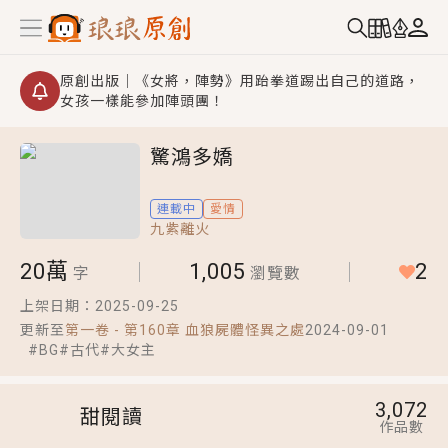
原創出版｜《女將，陣勢》用跆拳道踢出自己的道路，
女孩一樣能參加陣頭團！
創,作家招募｜華文小說創作首選！有機會獲得豐富廣宣
驚鴻多嬌
資源、專屬服務與獨享福利！
小編心動書單｜《離婚你提的，二婚嫁大佬，你哭什
連載中
愛情
麼？》追妻火葬場！前夫失憶移情別戀，她頭也不回找
九紫離火
新歡，他居然還後悔了？
GL｜《夏日與檸檬與重疊世界》炎熱的夏日、檸檬的香
20萬
1,005
2
氣、互相愛慕的兩位少女，今夏最推純愛GL漫畫！
字
瀏覽數
BL｜《費洛蒙中毒》救命！特殊費洛蒙體質世界觀，無
上架日期：
2025-09-25
法抗拒的吸引力，已中毒Σ>―(〃°ω°〃)♡→
更新至
第一卷 - 第160章 血狼屍體怪異之處
2024-09-01
#
BG
#
古代
#
大女主
OMG你嚇到我了｜《陰陽鬼店》上班族買了房子模型，
但現實中買下的竟是屬於他的停屍櫃？！
3,072
甜閱讀
言情｜《國語推行員》每個人心中都有一個連自己也無
作品數
法改變的永恆， 他的一生將不由自主追逐著她……