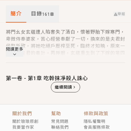
短劇原著｜《離婚後，禁欲大佬爬墻偷吻小孕妻》坊間
簡介
目錄
傳聞，顧總沒有太太、不需要情人，卻寵愛著他的私人
舉報
161
章
醫生？！
穿越｜《穿越遠古後成了野人娘子》你好，一起爬山
嗎？被男友推下山，直接穿越到遠古時代的那種......
將門幺女玄蘊遭人陷害失了清白，懷著野胎下嫁寒門，
卑微侍奉婆家，苦心經營奉獻了一切，換來的是夫君封
侯娶新歡，將她吃絕戶壓榨至死，臨終才知曉，原來一
閱讀更多
切都是夫君的毒計。再睜眼，玄蘊重生到了下嫁的第四
年，這一世，她將計就計步步為營，惡毒婆婆沒了她的
照料，舊疾發作生不如死；蠻橫小姑子沒了她的保駕護
航，嫁了個家暴男。黑心侯爺圖謀她財產，反被她甩一
第一卷 - 第1章 吃幹抹凈殺人誅心
臉御賜休夫書，賠得傾家蕩產。她恢復自由身，帶著寶
繼續閱讀
貝女兒重回娘家國公府，卻又為拯救父親洗刷兄長冤
屈，毅然奔赴沙場，黑心前夫侯爺帶著新夫人花瑤處處
與她作對，卻逐漸被穿越女花瑤看清真面目，賠了夫人
又折兵。背負血海深仇的將門之女與滿腦子新奇想法的
關於我們
幫助
條款與政策
高傲穿越女化解誤會成了朋友，聯手將人渣前夫按在地
關於琅琅原創
常見問題
隱私權聲明
上繼續摩擦。還有福星團寵萌寶乖女兒給玄蘊神助攻，
我要當作家
聯絡我們
會員服務條款
玄蘊如虎添翼所向披靡，漸漸地她不再是孤軍奮戰。她