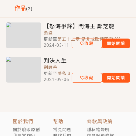
作品
短劇原著｜《離婚後，禁欲大佬爬墻偷吻小孕妻》坊間
(
2
)
曾獲華航旅行文學獎佳作、内政部兒少報導優質新聞
傳聞，顧總沒有太太、不需要情人，卻寵愛著他的私人
醫生？！
獎、法律文學獎、卓越新聞獎。
穿越｜《穿越遠古後成了野人娘子》你好，一起爬山
【怒海爭鋒】閩海王 鄭芝龍
嗎？被男友推下山，直接穿越到遠古時代的那種......
桑盛
著作:《色計》(推理小說)。
更新至
第五十二章 是非成敗轉頭空 (6)
收藏
開始閱讀
2024-03-11
判決人生
劉峻谷
更新至
隱私 3
收藏
開始閱讀
2021-09-06
關於我們
幫助
條款與政策
關於琅琅原創
常見問題
隱私權聲明
我要當作家
聯絡我們
會員服務條款