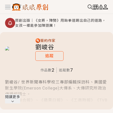
原創出版｜《女將，陣勢》用跆拳道踢出自己的道路，
女孩一樣能參加陣頭團！
創,作家招募｜華文小說創作首選！有機會獲得豐富廣宣
資源、專屬服務與獨享福利！
簽約作家
劉峻谷
小編心動書單｜《離婚你提的，二婚嫁大佬，你哭什
麼？》追妻火葬場！前夫失憶移情別戀，她頭也不回找
追蹤
新歡，他居然還後悔了？
GL｜《夏日與檸檬與重疊世界》炎熱的夏日、檸檬的香
氣、互相愛慕的兩位少女，今夏最推純愛GL漫畫！
2
7
作品數
追蹤數
BL｜《費洛蒙中毒》救命！特殊費洛蒙體質世界觀，無
劉峻谷/ 世界新聞專科學校三專部編輯採訪科、美國愛
法抗拒的吸引力，已中毒Σ>―(〃°ω°〃)♡→
默生學院(Emerson College)大傳系、大傳研究所政治
OMG你嚇到我了｜《陰陽鬼店》上班族買了房子模型，
傳播組碩士。
但現實中買下的竟是屬於他的停屍櫃？！
閱讀更多
曾任《聯合報》、《蘋果日報》、《工商時報》《TVB
言情｜《國語推行員》每個人心中都有一個連自己也無
S電視》資深記者、撰述委員、主管。《中天電視》新
法改變的永恆， 他的一生將不由自主追逐著她……
聞部助理總監、《中時電子報》副總編輯等職。