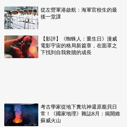
從左營軍港啟航：海軍官校生的最
後一堂課
【影評】《蜘蛛人：重生日》漫威
電影宇宙的格局新篇章，在面罩之
下找到自我救贖的成長
考古學家從地下糞坑神還原龐貝日
常！《國家地理》雜誌8月：揭開維
蘇威火山