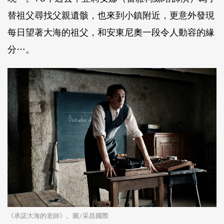
替祖父尋找父親遺骸，也來到小鎮附近，更意外發現
每日望著大海的祖父，和安東尼奧一段令人動容的緣
分…。
《承諾大海的老師》。圖/采昌國際