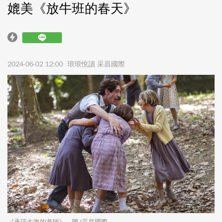
媲美《放牛班的春天》
2024-06-02 12:00
琅琅悅讀 采昌國際
《承諾大海的老師》。圖/采昌國際