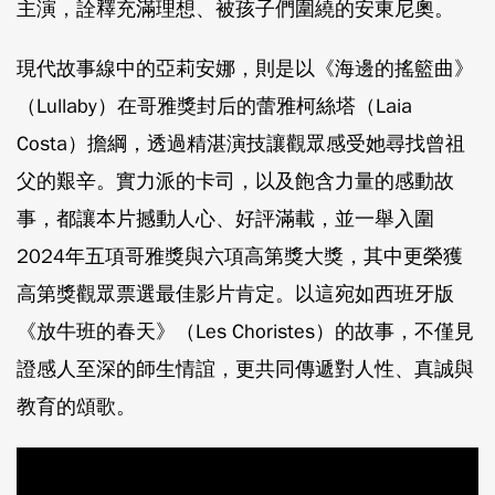
主演，詮釋充滿理想、被孩子們圍繞的安東尼奧。
現代故事線中的亞莉安娜，則是以《海邊的搖籃曲》
（Lullaby）在哥雅獎封后的蕾雅柯絲塔（Laia
Costa）擔綱，透過精湛演技讓觀眾感受她尋找曾祖
父的艱辛。實力派的卡司，以及飽含力量的感動故
事，都讓本片撼動人心、好評滿載，並一舉入圍
2024年五項哥雅獎與六項高第獎大獎，其中更榮獲
高第獎觀眾票選最佳影片肯定。以這宛如西班牙版
《放牛班的春天》（Les Choristes）的故事，不僅見
證感人至深的師生情誼，更共同傳遞對人性、真誠與
教育的頌歌。