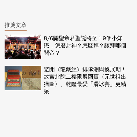
推薦文章
8/6關聖帝君聖誕將至！9個小知
識，怎麼封神？怎麼拜？該拜哪個
關帝？
避開《龍藏經》排隊潮與換展期！
故宮北院二樓限展國寶〈元世祖出
獵圖〉、乾隆最愛「滑冰賽」更精
采