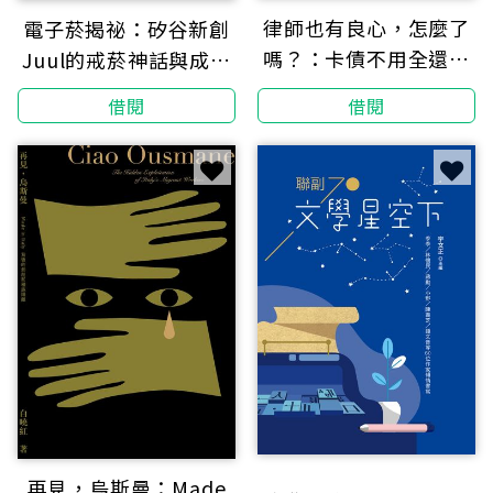
律師也有良心，怎麼了
電子菸揭祕：矽谷新創
嗎？：卡債不用全還、
Juul的戒菸神話與成癮
車禍對方錯了還是可以
威脅
借閱
借閱
告你、獲得遺產竟被告
侵占……36個需要律師
的煩心事，讓暗黑律師
法老王為你解惑！
再見，烏斯曼：Made