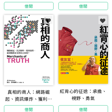
內幕的前總編輯回憶錄
練、境外勢力、打假部
借閱
借閱
隊、內容農場主人到政
府小編
紅背心的征途：承擔、
真相的商人：網路崛
視野、勇氣
起、資訊爆炸、獲利崩
跌，新聞媒體產業將何
借閱
借閱