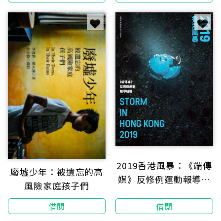
去何從？
2019香港風暴：《端傳
廢墟少年：被遺忘的高
媒》反修例運動報導精
風險家庭孩子們
選
借閱
借閱