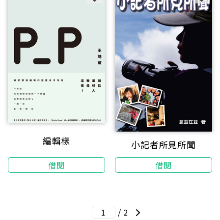
編輯樣
小記者所見所聞
借閱
借閱
/ 2