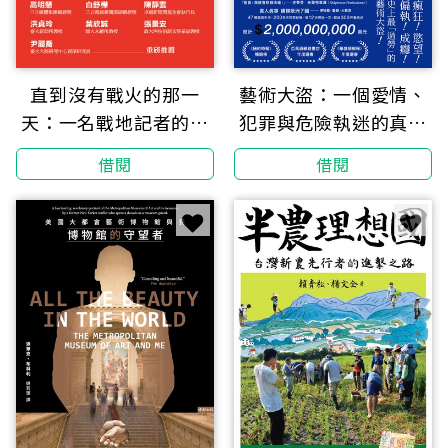
直到沒有戰火的那一
藝術大盜：一個愛情、
天：一名戰地記者的生
犯罪與危險執迷的真實
死見聞
故事【亞馬遜年度選
借閱
借閱
書】