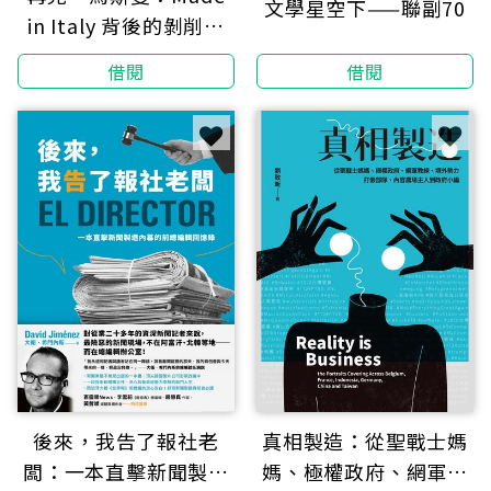
文學星空下——聯副70
in Italy 背後的剝削和
種族隔離
借閱
借閱
後來，我告了報社老
真相製造：從聖戰士媽
闆：一本直擊新聞製造
媽、極權政府、網軍教