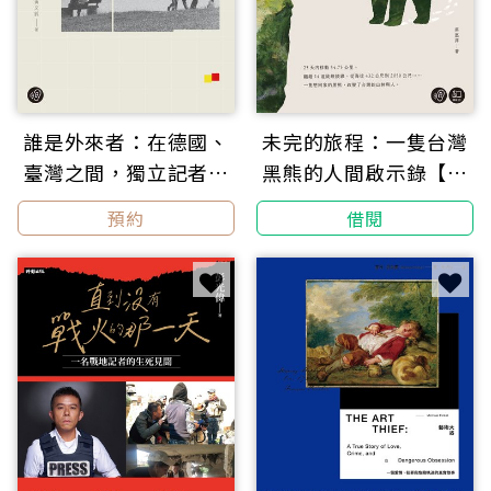
誰是外來者：在德國、
未完的旅程：一隻台灣
臺灣之間，獨立記者的
黑熊的人間啟示錄【無
跨國越南難民探尋【無
障礙版本＋作者影音導
預約
借閱
障礙版本＋作者影音導
讀】
讀】