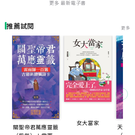
更多 最新電子書
推薦試閱
更多
女大當家
天上聖
關聖帝君萬應靈籤