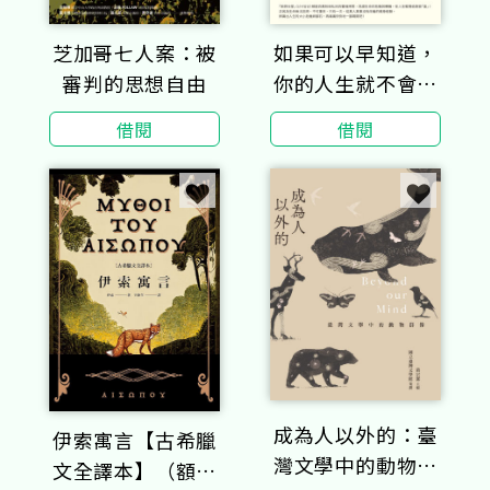
芝加哥七人案：被
如果可以早知道，
審判的思想自由
你的人生就不會跌
倒！
借閱
借閱
成為人以外的：臺
伊索寓言【古希臘
灣文學中的動物群
文全譯本】（額外