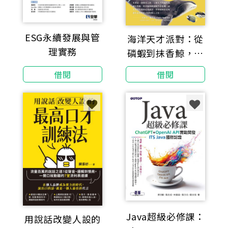
ESG永續發展與管
海洋天才派對：從
理實務
磷蝦到抹香鯨，從
蓄電發光到長命萬
借閱
借閱
歲，改寫地球命運
的物種超進化【科
學界與文壇雙棲天
才領航，探索生命
極限的奇妙旅程】
Java超級必修課：
用說話改變人設的