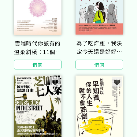
為了吃炸雞，我決
雲端時代你該有的
定今天還是好好活
溫柔斜槓：11個兼
著
顧家庭與人生的優
借閱
借閱
秀女性人生典範