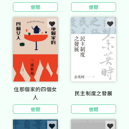
像
收錄《費德魯斯寓
借閱
借閱
言》及《巴布里烏
斯寓言》部分選
譯，並附精彩插
圖）
住那個家的四個女
民主制度之發展
人
借閱
借閱