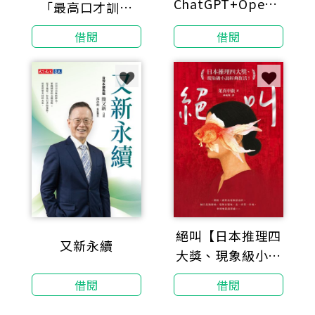
ChatGPT+OpenAI
「最高口才訓練
API實戰開發、ITS
法」：流量百萬的
借閱
借閱
Java國際認證
說話之道！從聲
音、邏輯到情商，
一開口就動聽的7
堂流利表達課（暢
銷紀念版）
絕叫【日本推理四
又新永續
大獎、現象級小說
經典復活！】
借閱
借閱