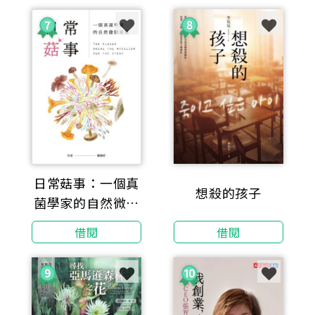
日常菇事：一個真
想殺的孩子
菌學家的自然微觀
書寫
借閱
借閱