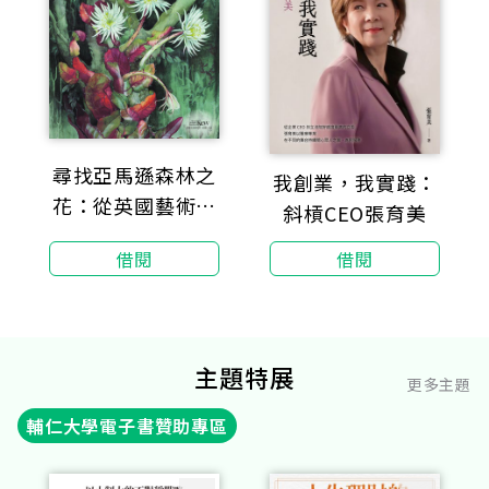
尋找亞馬遜森林之
我創業，我實踐：
花：從英國藝術家
斜槓CEO張育美
瑪格麗特‧蜜的日
借閱
借閱
記窺見日漸消失的
熱帶雨林
主題特展
更多主題
輔仁大學電子書贊助專區