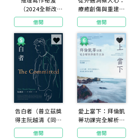
推理寫作祕笈
從外遇洞察人心：
（2024全新改
療癒創傷與重建信
版）：暢銷作家傾
任
借閱
借閱
囊相授的終極書寫
心法
告白者（普立茲獎
愛上當下：拜倫凱
得主阮越清《同情
蒂功課完全解析與
者》全新續作）
操作方法
借閱
借閱