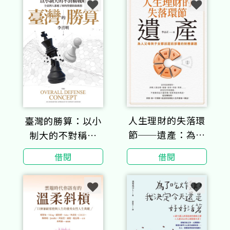
人生理財的失落環
臺灣的勝算：以小
節──遺產：為人
制大的不對稱戰
父母與子女都該超
略，全臺灣人都應
借閱
借閱
前部署的財務課題
了解的整體防衛構
想