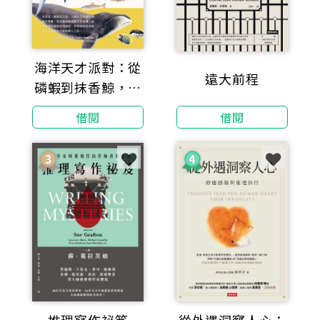
海洋天才派對：從
遠大前程
磷蝦到抹香鯨，從
蓄電發光到長命萬
借閱
借閱
歲，改寫地球命運
的物種超進化【科
學界與文壇雙棲天
才領航，探索生命
極限的奇妙旅程】