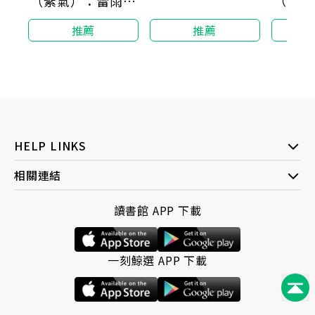
（吉祥
（紫氣）：雷雨師
子隨
一百籤古籍新勘籤
推薦
推薦
詩卡
HELP LINKS
相關連結
讀書館 APP 下載
一刻鯨選 APP 下載