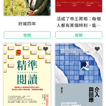
活成了帝王將相：每個
府城四年
人都有某個時刻，能和
權與利非常靠近，你怎
借閱
借閱
麼選擇眼前的路？看38
位將相帝王，洞悉人生
成敗模式