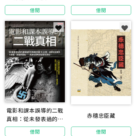
新衣
借閱
借閱
電影和課本誤導的二戰
赤穗忠臣藏
真相：從未發表過的參
戰者信件和文獻大公
借閱
借閱
開，還原敦克爾克大撤