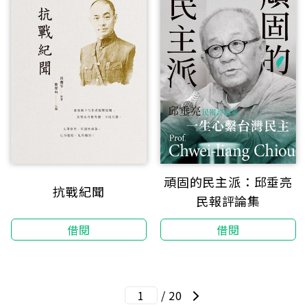
頑固的民主派：邱垂亮
抗戰紀聞
民報評論集
借閱
借閱
/ 20