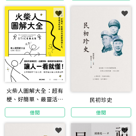
退、諾曼第登陸……英
美有意無意遮蔽的真
相。
火柴人圖解大全：超有
梗、好簡單、最靈活的
民初珍史
視覺溝通工具，盡情享
借閱
借閱
受表達的樂趣