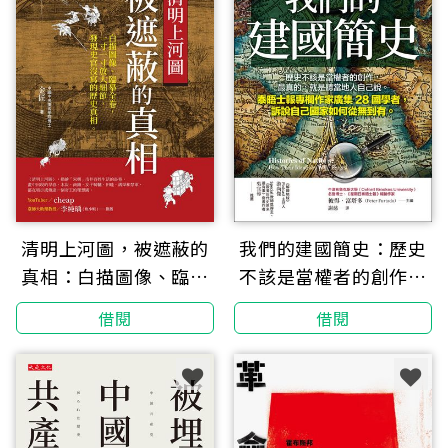
清明上河圖，被遮蔽的
我們的建國簡史：歷史
真相：白描圖像、臨摹
不該是當權者的創作，
全卷，一寸一寸放大細
最真的，就是聽當地人
借閱
借閱
節，發現史官沒寫的歷
自己說。泰晤士報專欄
史真相。
作家廣集28國學者，訴
說自己國家如何從無到
有。