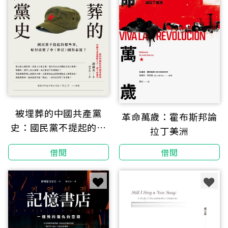
被埋葬的中國共產黨
革命萬歲：霍布斯邦論
史：國民黨不提起的那
拉丁美洲
些事，如何改變了中
借閱
借閱
（華民）國的命運？