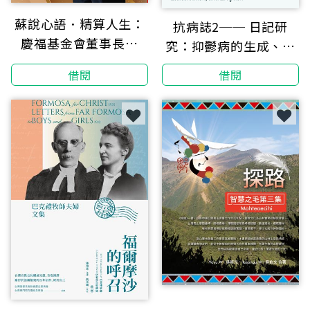
蘇說心語．精算人生：
抗病誌2── 日記研
慶福基金會董事長的
究：抑鬱病的生成、惡
「蘇福」哲學
化、和爆發 Fight
借閱
借閱
against Depression
(Episode 2) Diary
Reveals:
Depression`s
Formation