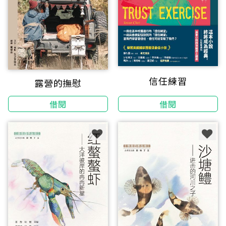
信任練習
露營的撫慰
借閱
借閱