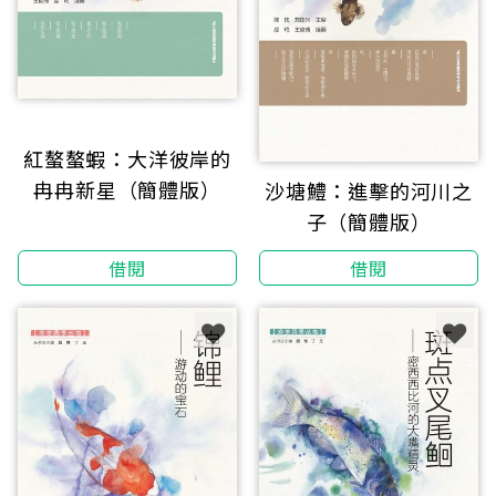
紅螯螯蝦：大洋彼岸的
冉冉新星（簡體版）
沙塘鱧：進擊的河川之
子（簡體版）
借閱
借閱