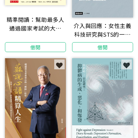
精準閱讀：幫助最多人
介入與回應：女性主義
通過國家考試的大律
科技研究與STS的一段
師，教你進入看得下書
關鍵歷史
的狀態，同時精準抓重
借閱
借閱
點