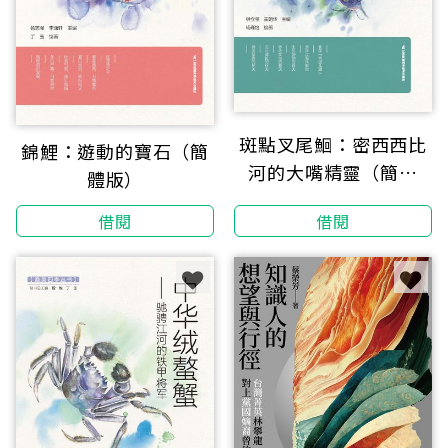
斑點叉尾鮰：密西西比
錦鯉：遊動的寶石（簡
河的大嘴精靈（簡體
體版）
版）
借閱
借閱