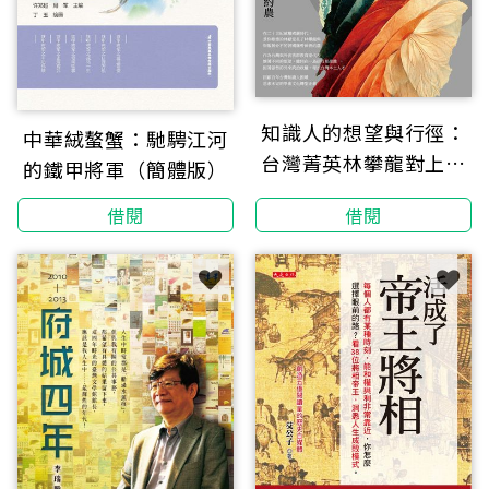
知識人的想望與行徑：
中華絨螯蟹：馳騁江河
台灣菁英林攀龍對上黨
的鐵甲將軍（簡體版）
國嫡裔曾約農
借閱
借閱