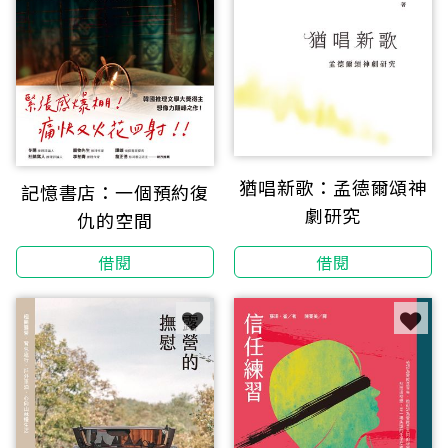
猶唱新歌：孟德爾頌神
記憶書店：一個預約復
劇研究
仇的空間
借閱
借閱