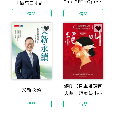
ChatGPT+OpenAI
「最高口才訓練
API實戰開發、ITS
法」：流量百萬的
借閱
借閱
Java國際認證
說話之道！從聲
音、邏輯到情商，
一開口就動聽的7
堂流利表達課（暢
銷紀念版）
絕叫【日本推理四
又新永續
大獎、現象級小說
經典復活！】
借閱
借閱