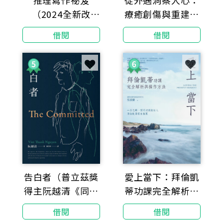
推理寫作祕笈
從外遇洞察人心：
（2024全新改
療癒創傷與重建信
版）：暢銷作家傾
任
借閱
借閱
囊相授的終極書寫
心法
告白者（普立茲獎
愛上當下：拜倫凱
得主阮越清《同情
蒂功課完全解析與
者》全新續作）
操作方法
借閱
借閱