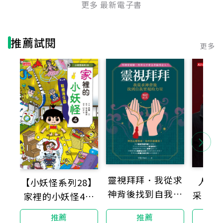
更多 最新電子書
推薦試閱
更多
靈視拜拜．我從求
人生
【小妖怪系列28】
神背後找到自我實
采：謝
家裡的小妖怪4：
現的力量（暢銷紀
生
鞋櫃寄生蟲
推薦
推薦
念）：拜神要靈