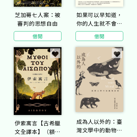
芝加哥七人案：被
如果可以早知道，
審判的思想自由
你的人生就不會跌
倒！
借閱
借閱
成為人以外的：臺
伊索寓言【古希臘
灣文學中的動物群
文全譯本】（額外