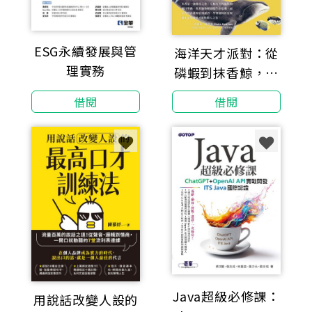
ESG永續發展與管
海洋天才派對：從
理實務
磷蝦到抹香鯨，從
蓄電發光到長命萬
借閱
借閱
歲，改寫地球命運
的物種超進化【科
學界與文壇雙棲天
才領航，探索生命
極限的奇妙旅程】
Java超級必修課：
用說話改變人設的