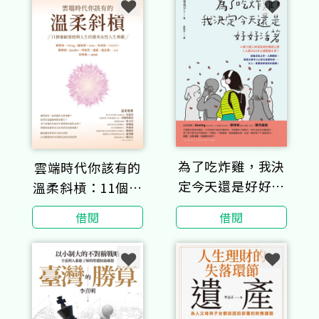
為了吃炸雞，我決
雲端時代你該有的
定今天還是好好活
溫柔斜槓：11個兼
著
顧家庭與人生的優
借閱
借閱
秀女性人生典範