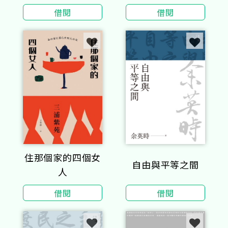
像
收錄《費德魯斯寓
借閱
借閱
言》及《巴布里烏
斯寓言》部分選
譯，並附精彩插
圖）
住那個家的四個女
自由與平等之間
人
借閱
借閱