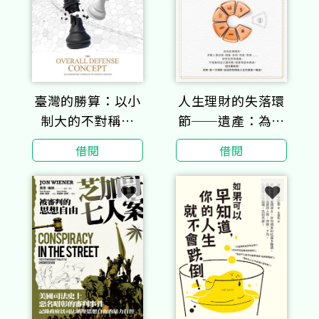
人生理財的失落環
臺灣的勝算：以小
節──遺產：為人
制大的不對稱戰
父母與子女都該超
略，全臺灣人都應
借閱
借閱
前部署的財務課題
了解的整體防衛構
想