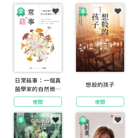
日常菇事：一個真
想殺的孩子
菌學家的自然微觀
書寫
借閱
借閱