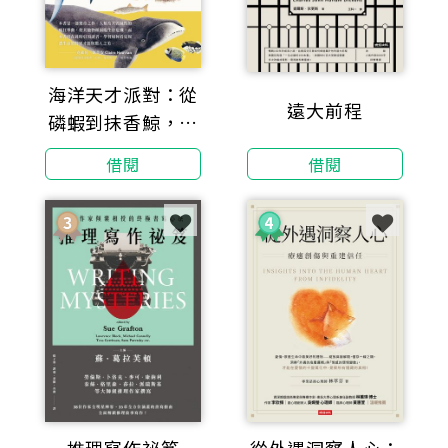
海洋天才派對：從
遠大前程
磷蝦到抹香鯨，從
蓄電發光到長命萬
借閱
借閱
歲，改寫地球命運
的物種超進化【科
學界與文壇雙棲天
才領航，探索生命
極限的奇妙旅程】