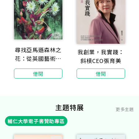
尋找亞馬遜森林之
我創業，我實踐：
花：從英國藝術家
斜槓CEO張育美
瑪格麗特‧蜜的日
借閱
借閱
記窺見日漸消失的
熱帶雨林
主題特展
更多主題
輔仁大學電子書贊助專區