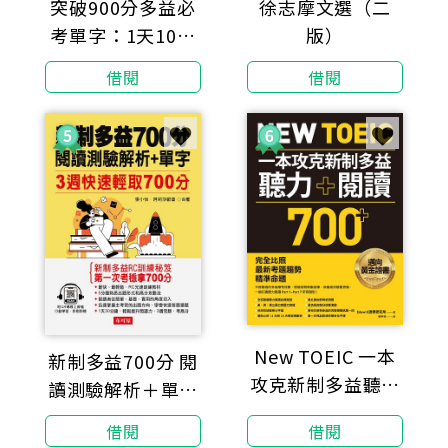
突破900分多益必
徐志摩文選（二
考單字：1天10分
版）
鐘，輕鬆考高分
借閱
借閱
（附線上MP3）
New TOEIC 一本
新制多益700分 閱
攻克新制多益聽力
讀測驗解析＋單字
＋閱讀700＋ ：完
（QR-Code版）
借閱
借閱
全比照最新考題趨