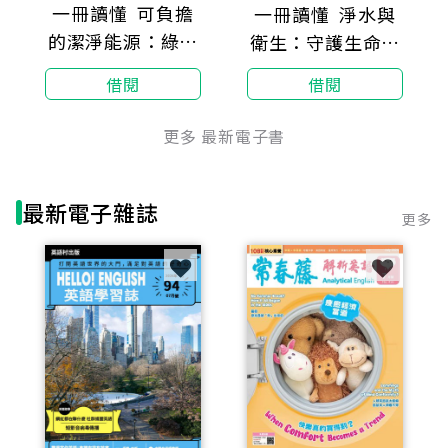
一冊讀懂 可負擔
一冊讀懂 淨水與
的潔淨能源：綠能
衛生：守護生命之
新紀元的奇幻旅程
泉與潔淨設施
借閱
借閱
(SDGs講座第08
(SDGs講座第07
冊)
冊)
更多 最新電子書
最新電子雜誌
更多