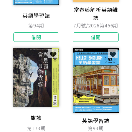
常春藤解析英語雜
英語學習誌
誌
第94期
7月號/2026第456期
借閱
借閱
旅讀
英語學習誌
第173期
第93期