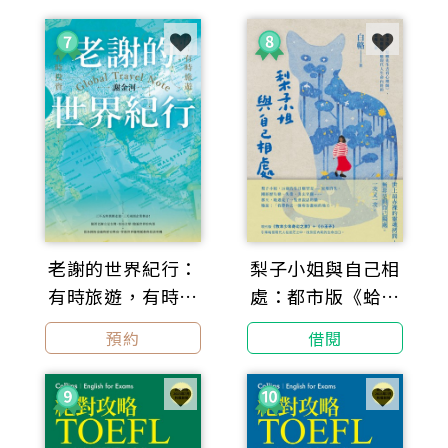
勢精準命題（附
QR Code線上音
檔）
梨子小姐與自己相
老謝的世界紀行：
處：都市版《蛤蟆
有時旅遊，有時投
先生去看心理
資
預約
借閱
師》，一場徹底治
癒現代人生命內耗
的覺醒之旅