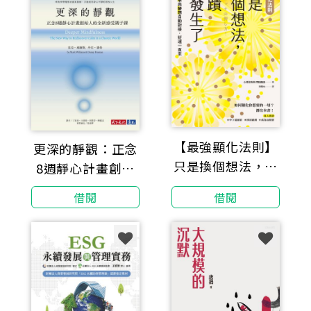
【最強顯化法則】
更深的靜觀：正念
只是換個想法，奇
8週靜心計畫創始
蹟就發生了：讓
人的全新感受調子
借閱
借閱
〔內在頻率〕與
課
〔夢想〕自動對
接，好運一直來