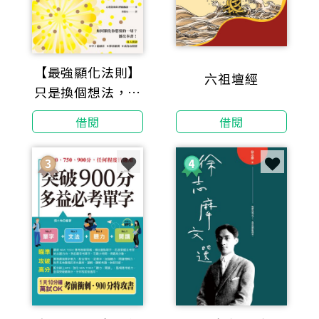
【最強顯化法則】
六祖壇經
只是換個想法，奇
蹟就發生了：讓
借閱
借閱
〔內在頻率〕與
〔夢想〕自動對
接，好運一直來