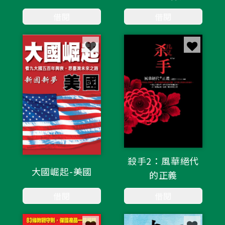
借閱
借閱
殺手2：風華絕代
大國崛起-美國
的正義
借閱
借閱