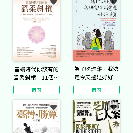
為了吃炸雞，我決
雲端時代你該有的
定今天還是好好活
溫柔斜槓：11個兼
著
顧家庭與人生的優
借閱
借閱
秀女性人生典範