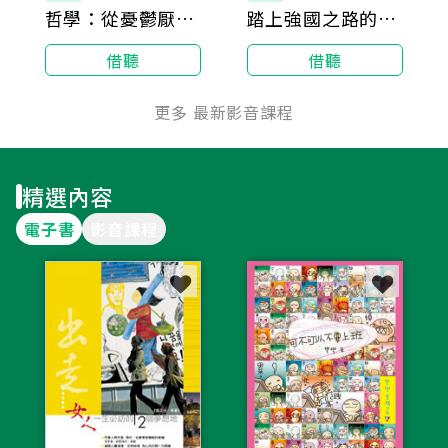
哲學：從憂鬱厭世
踏上強國之路的跌
到用熱情擁抱世界
宕：如何認識近現
借聽
借聽
代德國史
更多 最新影音課程
精選內容
電子書
影音課程