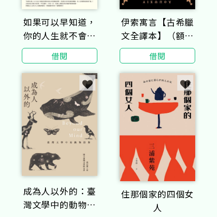
如果可以早知道，
伊索寓言【古希臘
你的人生就不會跌
文全譯本】（額外
倒！
收錄《費德魯斯寓
借閱
借閱
言》及《巴布里烏
斯寓言》部分選
譯，並附精彩插
圖）
成為人以外的：臺
住那個家的四個女
灣文學中的動物群
人