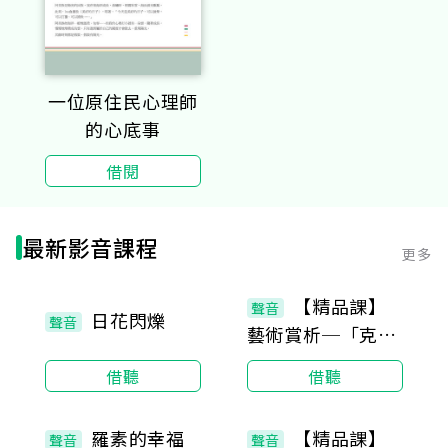
一位原住民心理師
的心底事
借閱
最新影音課程
更多
12集
12集
【精品課】
聲音
日花閃爍
聲音
藝術賞析─「克林
姆與美景宮」經典
借聽
借聽
畫作
20集
31集
羅素的幸福
【精品課】
聲音
聲音