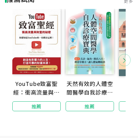
更多
YouTube致富聖
天然有效的人體空
陌
經：衝高流量與財
間醫學自我診療寶
富的秘密，你想知
典：結合舌診、氣
推薦
推薦
道YouTube的一切
功、郭氏八穴、神
都在這裡！
奇草藥方，讓人體
氣轉病消