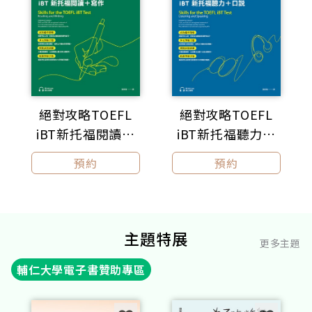
絕對攻略TOEFL
絕對攻略TOEFL
iBT新托福閱讀＋
iBT新托福聽力＋
寫作（附QR Code
口說（附QR Code
預約
預約
線上音檔）
線上音檔）
主題特展
更多主題
輔仁大學電子書贊助專區