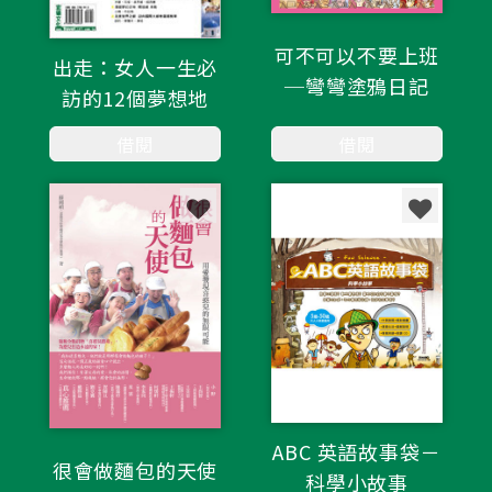
可不可以不要上班
出走：女人一生必
─彎彎塗鴉日記
訪的12個夢想地
借閱
借閱
ABC 英語故事袋－
很會做麵包的天使
科學小故事