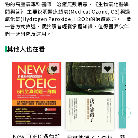
物的高壓氧專科醫師，治癒無數病患，《生物氧化醫學
問與答》 主要說明醫療超氧(Medical Ozone, O3)與過
氧化氫(Hydrogen Peroxide, H2O2)的治療處方，一問
一答方式敘述，便於讀者輕鬆掌握知識，值得醫界伙伴
們一起研究及運用。"
其他人也在看
New TOEIC多益新
新制多
我可能錯了：森林