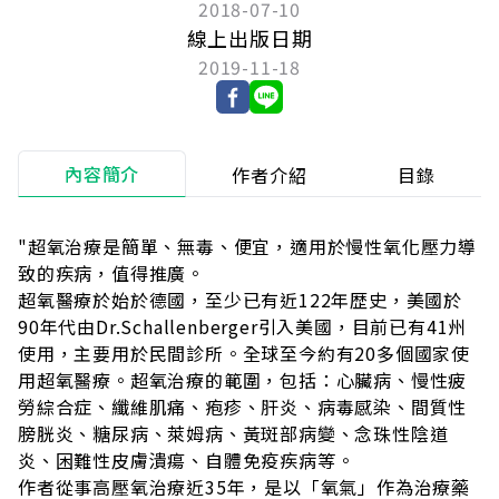
2018-07-10
線上出版日期
2019-11-18
內容簡介
作者介紹
目錄
"超氧治療是簡單、無毒、便宜，適用於慢性氧化壓力導
致的疾病，值得推廣。
超氧醫療於始於德國，至少已有近122年歴史，美國於
90年代由Dr.Schallenberger引入美國，目前已有41州
使用，主要用於民間診所。全球至今約有20多個國家使
用超氧醫療。超氧治療的範圍，包括：心臟病、慢性疲
勞綜合症、纖維肌痛、疱疹、肝炎、病毒感染、間質性
膀胱炎、糖尿病、萊姆病、黃斑部病變、念珠性陰道
炎、困難性皮膚潰瘍、自體免疫疾病等。
作者從事高壓氧治療近35年，是以「氧氣」作為治療藥