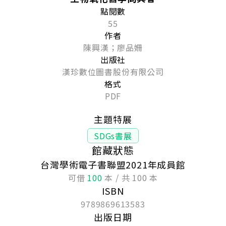
點閱數
55
作者
陳興漢；廖品姍
出版社
漢珍數位圖書股份有限公司
格式
PDF
主題特展
SDGs書展
館藏狀態
台灣學術電子書聯盟2021年成員館
可借
100
本 / 共 100 本
ISBN
9789869613583
出版日期