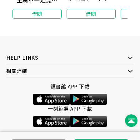
壇解
懷孕
醫：最新整體療法
借閱
借閱
＆.兒童營養功能醫
學（二版）
HELP LINKS
相關連結
讀書館 APP 下載
一刻鯨選 APP 下載