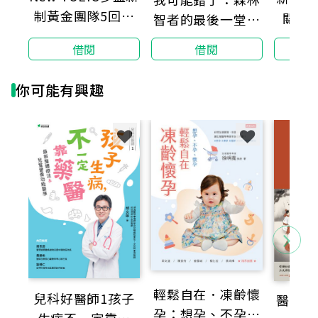
制黃金團隊5回全
關鍵
智者的最後一堂人
真試題＋詳解
生課
借閱
借閱
你可能有興趣
輕鬆自在．凍齡懷
兒科好醫師1孩子
醫林廣
孕：想孕、不孕、
生病不一定靠藥