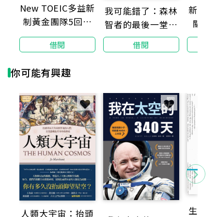
New TOEIC多益新
新制多
我可能錯了：森林
制黃金團隊5回全
關鍵
智者的最後一堂人
真試題＋詳解
生課
借閱
借閱
你可能有興趣
生死時
人類大宇宙：抬頭