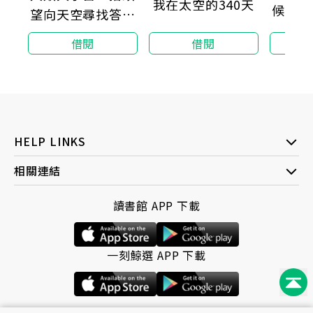
我在太空的340天
候災劫
望向天空尋找答案
的人們，以及隱藏
借閱
借閱
在星空中的歷史
HELP LINKS
相關連結
讀書館 APP 下載
一刻鯨選 APP 下載