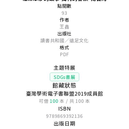
點閱數
93
作者
王鑫
出版社
讀書共和國／遠足文化
格式
PDF
主題特展
SDGs書展
館藏狀態
臺灣學術電子書聯盟2019成員館
可借
100
本 / 共 100 本
ISBN
9789869392136
出版日期