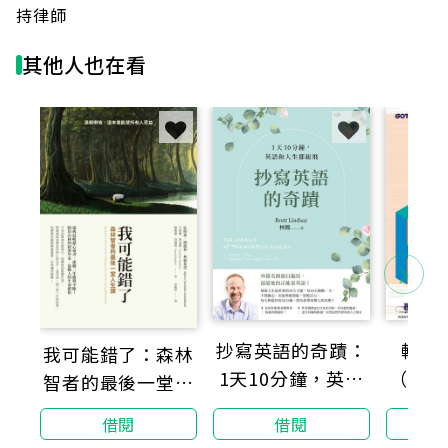
持律師
其他人也在看
抄寫英語的奇蹟：
輕鬆
我可能錯了：森林
1天10分鐘，英語
（第三
智者的最後一堂人
和人生都起飛
礎到應
生課
借閱
借閱
料科學