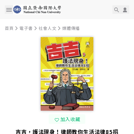
首頁
電子書
社會人文
媒體傳播
加入收藏
吉吉，護法現身！律師教你生活法律85招