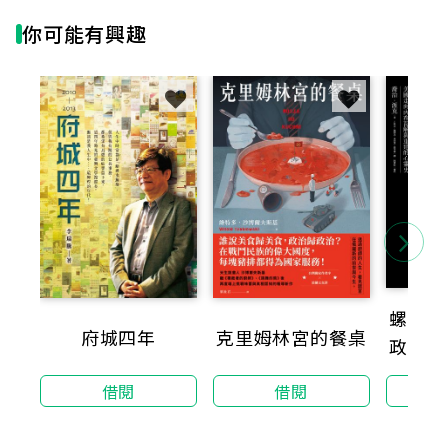
你可能有興趣
螺絲愈
府城四年
克里姆林宮的餐桌
政客、
物，記
借閱
借閱
走向內
建