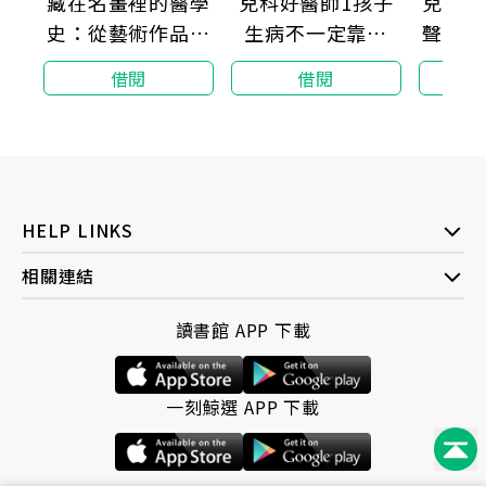
藏在名畫裡的醫學
兒科好醫師1孩子
兒童與
「塔克以聰明、多采多姿和溫暖的文字，記錄了女性成
史：從藝術作品窺
生病不一定靠藥
聲翅膀
為母親時所面臨的複雜挑戰。」--Booklist
探西方醫學的演進
醫：最新整體療法
借閱
借閱
與傳承
＆.兒童營養功能醫
學（二版）
HELP LINKS
相關連結
讀書館 APP 下載
一刻鯨選 APP 下載