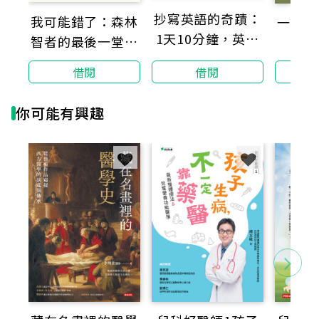
圖結合最新的科學研究與自身經歷，去理解這些或好或
抄寫英語的奇蹟：
我可能錯了：森林
一夜好
壞的面向是如何產生的。
1天10分鐘，英語
智者的最後一堂人
然後，繼續往前邁進。
和人生都起飛
生課
借閱
借閱
「一本引人入勝的書……她以自己的經歷，包括緊急剖
腹產和產後憂鬱，讓我們更能融入其中。」--The Wall
Street Journal
你可能有興趣
「塔克以絕佳的寫作能力處理如此複雜的議題，替媽媽
們帶來新的思考角度。」--The Washington Post
「為了尋找人類如何完成『為人母』這項可怕又古老的
任務，塔克爬上了充滿不確定的科學之山，卻在離家更
近的地方得到答案。」--New York Times Book
Review
「充滿熱情的書，帶領讀者一頭鑽進古怪卻令人著迷的
母性世界。」--Discover Magazine