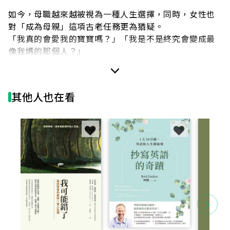
如今，母職越來越被視為一種人生選擇，同時，女性也
對「成為母親」這項古老任務更為猶疑。
「我真的會愛我的寶寶嗎？」「我是不是終究會變成最
像我媽的那個人？」
更重要的是，「我會快樂嗎？」
這些問題不一定完全超出科學範疇，生物學或許可以嘗
其他人也在看
試回答是哪些力量在塑造母親。
成為母親將無可避免地受到許多外力影響，小至細胞內
的轉變，大到來自整個文明的偏見。
在過程中，媽媽無論在生理上還是心理上都會很自然地
改變，甚至有了幾近全新的媽媽腦或心臟。
即使是同一個媽媽，也會在每一次的生育之後，蛻變成
各種不同樣貌的母親。
只是這些改變不一定經過媽媽本人同意。
身為擁有四個小孩的暢銷科普作家艾比蓋爾‧塔克，試