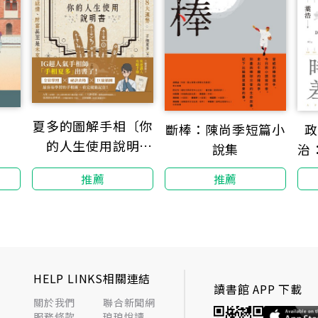
夏多的圖解手相〔你
斷棒：陳尚季短篇小
政
的人生使用說明
說集
治
書〕：用掌紋分析8
民
推薦
推薦
大運勢，讓你一眼就
能看透感情、財富甚
至是未來！【隨書
附】快速識人攻略手
冊
HELP LINKS
相關連結
讀書館 APP 下載
關於我們
聯合新聞網
服務條款
琅琅悅讀