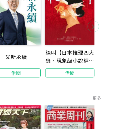
一小時
絕叫【日本推理四大
又新永續
ChatGPT
獎、現象級小說經典
為工作、理
復活！】
借閱
借閱
借閱
與旅行最
更多