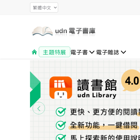
主題特展
電子書
電子雜誌
文學
新聞時事
生活休閒
財經企管
心靈勵志
閱讀藝文
社會人文
旅遊
外文書
觀光旅遊
親子 教育 兒少