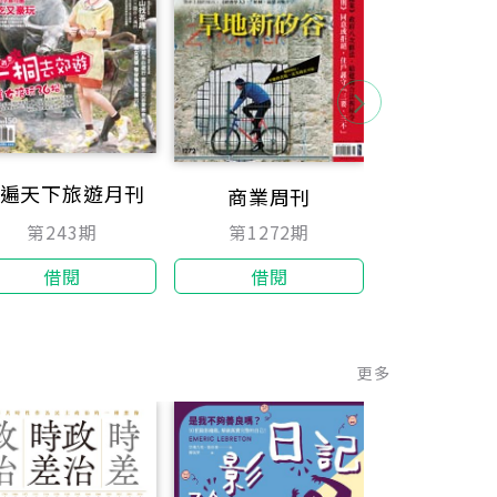
遍天下旅遊月刊
商業周刊
遠見
第243期
第1272期
第31
借閱
借閱
借閱
更多