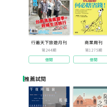
行遍天下旅遊月刊
商業周刊
第244期
第1275期
借閱
借閱
推薦試閱