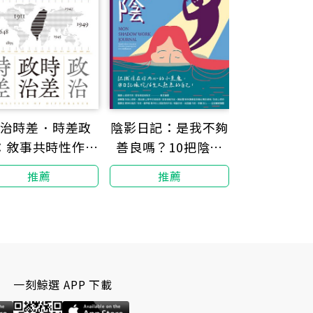
治時差．時差政
陰影日記：是我不夠
：敘事共時性作為
善良嗎？10把陰影
主政治的一種想像
鑰匙，解鎖真實完整
推薦
推薦
的自己！
一刻鯨選 APP 下載