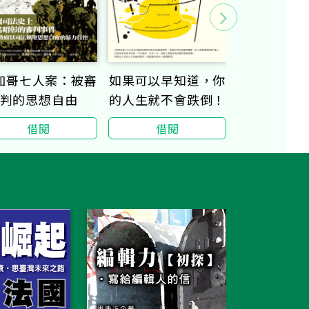
伊索寓言【
加哥七人案：被審
如果可以早知道，你
全譯本】（
判的思想自由
的人生就不會跌倒！
《費德魯斯
借閱
借閱
借閱
《巴布里烏
部分選譯，
插圖