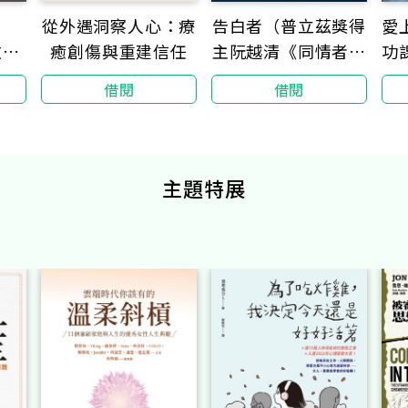
笈
從外遇洞察人心：療
告白者（普立茲獎得
愛
改
癒創傷與重建信任
主阮越清《同情者》
功
傾囊
全新續作）
借閱
借閱
心法
主題特展