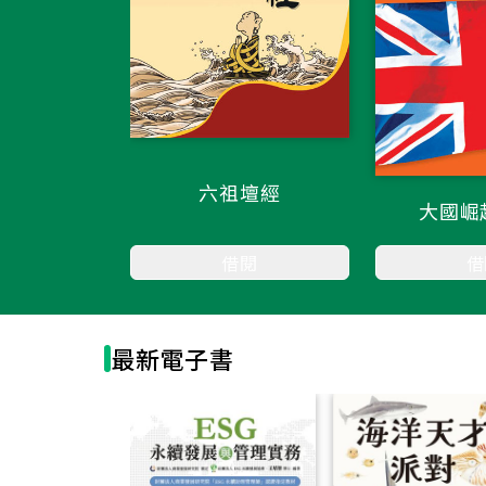
六祖壇經
大國崛
借閱
借
最新電子書