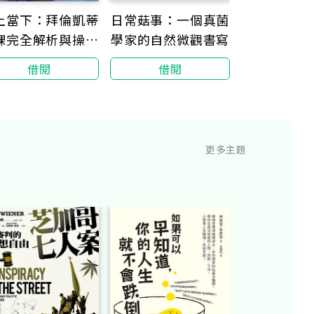
日常菇事：一個真菌
上當下：拜倫凱蒂
想殺的
學家的自然微觀書寫
課完全解析與操作
方法
借閱
借閱
借閱
更多主題