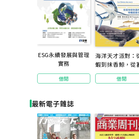
ESG永續發展與管理
海洋天才派對：
實務
蝦到抹香鯨，從
發光到長命萬歲
借閱
借閱
寫地球命運的物
進化【科學界與
雙棲天才領航，
最新電子雜誌
生命極限的奇
程】