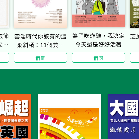
為了吃炸雞，我決定
環節
雲端時代你該有的溫
芝
今天還是好好活著
父母
柔斜槓：11個兼顧
部署
家庭與人生的優秀女
借閱
借閱
性人生典範