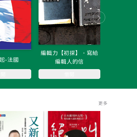
編輯力【初探】．寫給
狼
起-法國
編輯人的信
借閱
借閱
更多