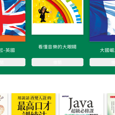
看懂音樂的大眼睛
起-英國
大國崛
閱
借閱