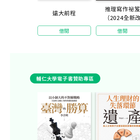
推理寫作祕
遠大前程
（2024全新
版）：暢銷作家
借閱
借閱
相授的終極書寫
輔仁大學電子書贊助專區