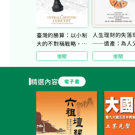
人生理財的失落
臺灣的勝算：以小制
──遺產：為人
大的不對稱戰略，全
與子女都該超前
臺灣人都應了解的整
借閱
借閱
的財務課題
體防衛構想
精選內容
電子書