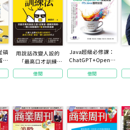
Java超級必修課：
從磷
用說話改變人設的
ChatGPT+OpenAI
蓄電
「最高口才訓練
API實戰開發、ITS
，改
法」：流量百萬的說
借閱
借閱
Java國際認證
種超
話之道！從聲音、邏
文壇
輯到情商，一開口就
探索
動聽的7堂流利表達
妙旅
課（暢銷紀念版）