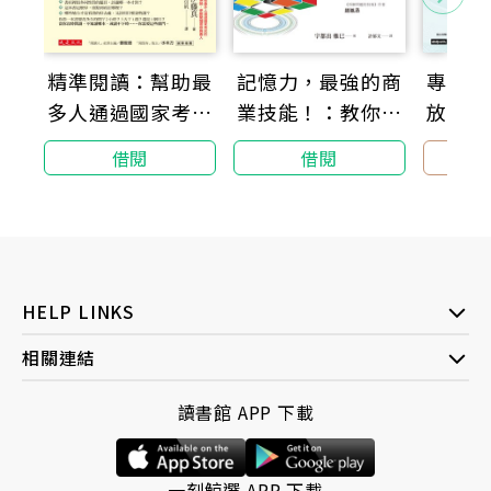
◑ 投資最重要的四個字：安全邊際。
◑ 股市長贏之道：你不需要做出漂亮的複雜決策，
而是要避免做出蠢事。
記憶力，最強的商
精準閱讀：幫助最
專注力
◑ 建立穩健的投資組合：讓你在熊市撐過風暴，迎
業技能！：教你做
多人通過國家考試
放空的
來牛市的富貴大發。
好「記憶管理」，
的大律師，教你進
夢，讓
◑ 價值投資的智慧：濃縮波克夏股東信精華，巴菲
借閱
借閱
精進學習力、理解
入看得下書的狀
╳激發
特與蒙格長期跑贏大盤的關鍵。
力，讓工作和學習
態，同時精準抓重
更高效
點
透過本書，你將學到一生受用的致富心法與策略，
實踐有紀律的長贏，坐享複利的喜悅！
HELP LINKS
本書特色
相關連結
1. 複利效應＋價值投資＝複利的喜悅，是最容易入
門也最划算的自我投資。
讀書館 APP 下載
2. 從心態建立到實戰案例，搭配經典案例與數十張
圖表分析，由淺入深帶你打造最堅固的心智護城河。
3. 關於選股策略、資產配置、進出場時機抉擇，與
一刻鯨選 APP 下載