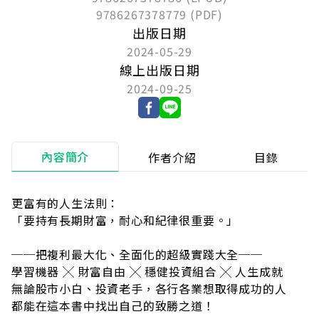
9786267378779 (PDF)
出版日期
2024-05-29
線上出版日期
2024-09-25
內容簡介
作者介紹
目錄
更富有的人生法則：
「要持有長期財富，耐心和紀律很重要。」
──把複利最大化、全面化的超級實踐大全──
學習機器 ╳ 財富自由 ╳ 穩健投資組合 ╳ 人生成就
無論股市小白、投資老手，各行各業想取得成功的人
都能在這本書中找出自己的致勝之道！