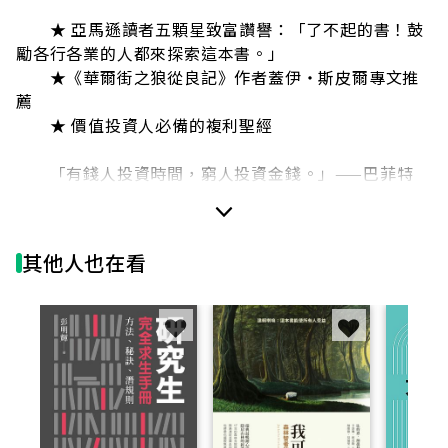
★ 亞馬遜讀者五顆星致富讚譽：「了不起的書！鼓
勵各行各業的人都來探索這本書。」
★《華爾街之狼從良記》作者蓋伊‧斯皮爾專文推
薦
★ 價值投資人必備的複利聖經
「有錢人投資時間，窮人投資金錢。」——巴菲特
複利的喜悅，將讓你每分每秒都變得更富有。
這比你想的更簡單，卻不容易。
其他人也在看
需要許多努力、犧牲、紀律，以及耐心。
然而，從投資到人生，這絕對是獲得長期超額報酬
的唯一金律！
本書是對複利效應與價值投資的頌揚，作者巴伊德
在書中分享眾多傑出投資人的成功故事，包括巴菲特、
蒙格、葛拉漢等投資典範，借鑒其智慧與危機策略，探
討「複利的哲學」如何經得起時間的考驗，不只使這些