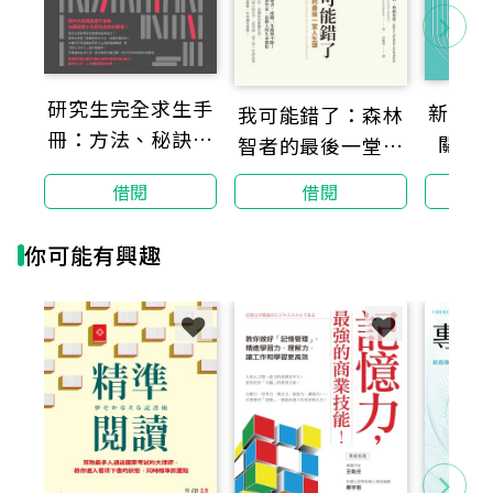
人超越大盤績效，更給予他們一個極富價值的人生。巴
伊德也巧妙地將他所學到的複利哲學融會貫通，並向讀
者展示他如何在商業、投資、決策乃至於人生領域的實
際應用，獲得同樣豐饒的超額回報。
研究生完全求生手
新制多
我可能錯了：森林
冊：方法、秘訣、
關鍵
智者的最後一堂人
無論是理財新手、超級資深的投資人，各行各業想
潛規則
為自己尋求成功之道的人們，都將發現這本書非常有
生課
借閱
借閱
用，值得長期持有，並帶領他們享受人生每個階段複利
的喜悅！
你可能有興趣
複利的喜悅 ╳ 價值投資
如何過上一個最棒的人生系統？
從人生、投資、自我經營，
成功投資人與大師都在實踐的最強哲學都在這裡！
◑ 致富心態建立：最好投資，就是投資你自己。
◑ 要持有長期財富，耐心和紀律很重要。
◑ 了解複利效應的真正本質，並避免複利反作用在
自己身上。