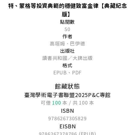
特、蒙格等投資典範的穩健致富金律【典藏紀念
版】
點閱數
50
作者
高塔姆．巴伊德
出版社
讀書共和國／大牌出版
格式
EPUB、PDF
館藏狀態
臺灣學術電子書聯盟2025P&C專館
可借
100
本 / 共 100 本
ISBN
9786267305829
EISBN
9786267378786 (EPUB)