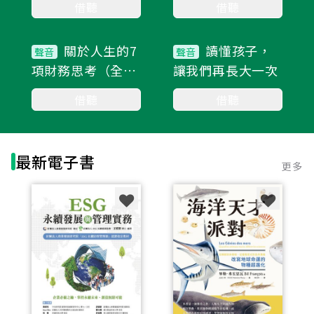
借聽
借聽
28集
10集
關於人生的7
讀懂孩子，
聲音
聲音
項財務思考（全新
讓我們再長大一次
修訂版）
借聽
借聽
最新電子書
更多