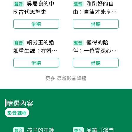
吳展良的中
剛剛好的自
聲音
聲音
國古代思想史
由：自律才能享受
自由，讓孩子成為
借聽
借聽
負責任的大人
30集
66集
賴芳玉的婚
懂得的陪
聲音
聲音
姻重生課：在婚姻
伴：一位資深心理
狀況中，從抉擇到
師的心法傳承
借聽
借聽
重生的心法課
更多 最新影音課程
精選內容
影音課程
8集
5集
孩子的守護
品讀〈鴻門
聲音
聲音