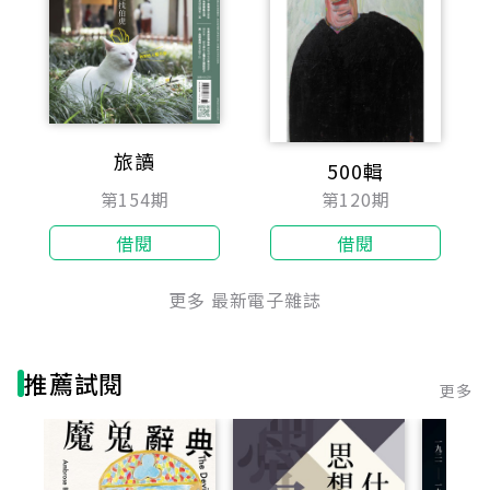
旅讀
500輯
第154期
第120期
借閱
借閱
更多 最新電子雜誌
推薦試閱
更多