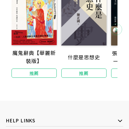
魔鬼辭典【華麗新
張忠謀
什麼是思想史
裝版】
一九三
推薦
推薦
HELP LINKS