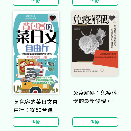
借閱
借閱
修好幫手
修好幫手
免疫解碼：免疫科
學的最新發現，未
背包客的菜日文自
來醫療的生死關鍵
由行：從50音進階
旅遊會話快速通，
借閱
借閱
即時翻馬上用