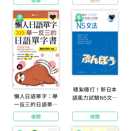
寫作大綱，取分重
點考前完全掌握
穩紮穩打！新日本
懶人日語單字：舉
語能力試驗N5文法
一反三的日語單字
（修訂版）
書
借閱
借閱