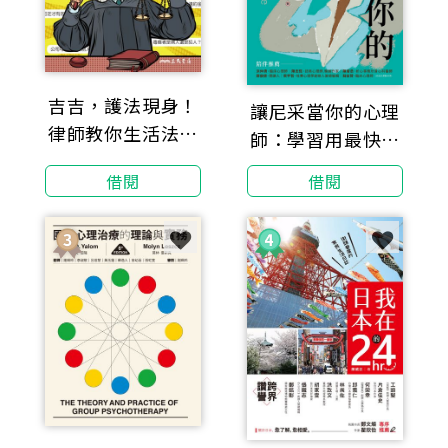
吉吉，護法現身！
讓尼采當你的心理
律師教你生活法律
師：學習用最快樂
85招
的方法享受痛苦、
借閱
借閱
成為超人，從此不
再被情緒左右