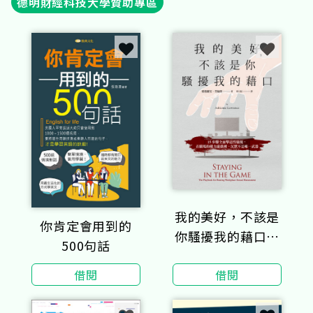
德明財經科技大學贊助專區
我的美好，不該是
你肯定會用到的
你騷擾我的藉口：
500句話
15步驟全面擊退性
借閱
借閱
騷擾，在職場的權
力遊戲裡，沉默不