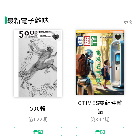
最新電子雜誌
更多
CTIMES零組件雜
500輯
誌
第122期
第397期
借閱
借閱