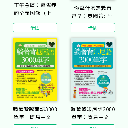
正午惡魔：憂鬱症
你拿什麼定義自
的全面圖像（上下
己？：英國管理大
冊不分售）
師韓第的生命故事
借閱
借閱
（經典珍藏版）
躺著背印尼語2000
躺著背越南語3000
單字：簡易中文拼
單字：簡易中文拼
音學習，初學&自
音學習，初學&自