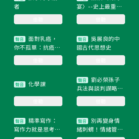
者
宴〉--史上最重要
的飯局
借聽
借聽
11集
21集
面對乳癌，
吳展良的中
聲音
聲音
你不孤單：抗癌鬥
國古代思想史
士米娜的11堂課
借聽
借聽
61集
34集
劉必榮孫子
聲音
化學課
聲音
兵法與談判謀略的
34堂課
借聽
借聽
25集
15集
精準寫作：
別再變身情
聲音
聲音
寫作力就是思考
緒刺蝟！情緒管
力！
理，我有辦法