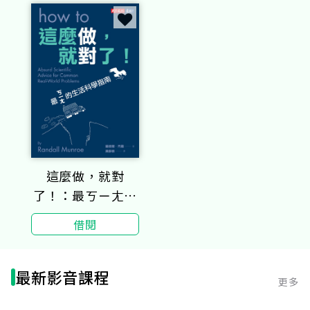
這麼做，就對
了！：最ㄎㄧㄤ的
生活科學指南
借閱
最新影音課程
更多
21集
32集