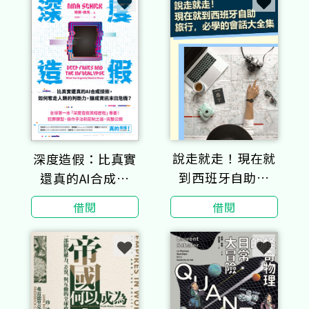
是唯一武器
說走就走！現在就
深度造假：比真實
到西班牙自助旅
還真的AI合成技
行，必學的會話大
術，如何奪走人類
借閱
借閱
全集
的判斷力，釀成資
訊末日危機？