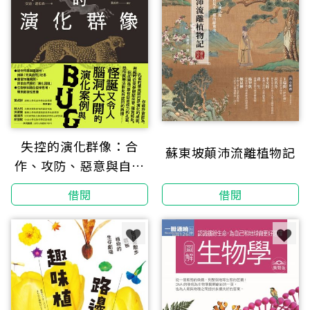
失控的演化群像：合
蘇東坡顛沛流離植物記
作、攻防、惡意與自私
基因，從物種怪奇案例
借閱
借閱
看見天擇的限制與多樣
性