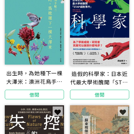
出生時，為她種下一棵
造假的科學家：日本近
大澤米：澳洲花鳥手帖
代最大學術醜聞「STAP
之二
細胞事件」
借閱
借閱