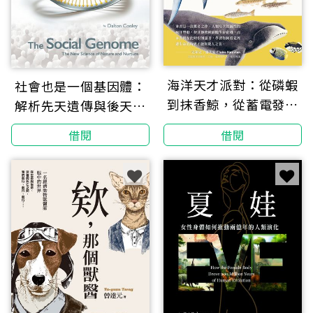
海洋天才派對：從磷蝦
社會也是一個基因體：
到抹香鯨，從蓄電發光
解析先天遺傳與後天環
到長命萬歲，改寫地球
境糾纏關係的新科學
借閱
借閱
命運的物種超進化【科
學界與文壇雙棲天才領
航，探索生命極限的奇
妙旅程】