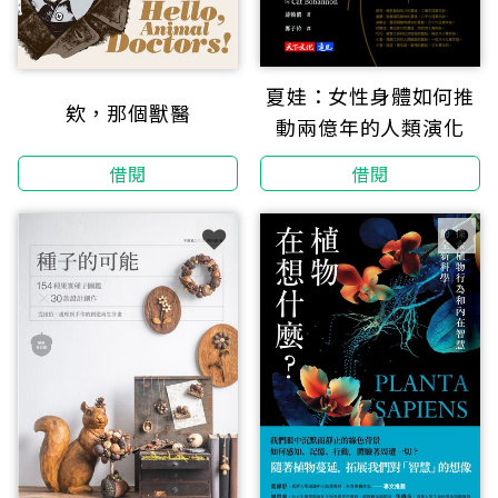
夏娃：女性身體如何推
欸，那個獸醫
動兩億年的人類演化
借閱
借閱