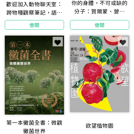
你的身體，不可或缺的
歡迎加入動物聊天室：
分子：賀爾蒙、營養
跨物種觀察筆記，語言
素、基因、酵素......210
與情感的演化對談
借閱
借閱
種維持人體機能的生物
圖解
第一本黴菌全書：微觀
欲望植物園
黴菌世界