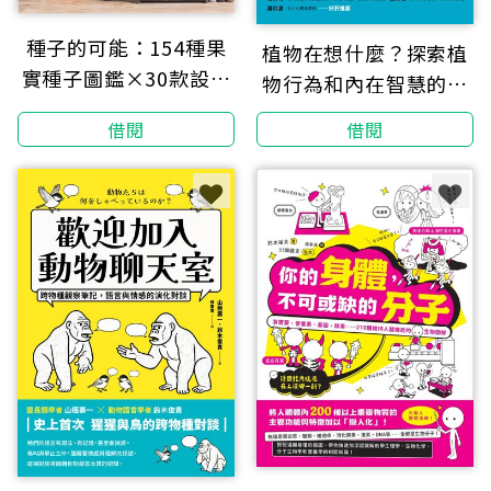
種子的可能：154種果
植物在想什麼？探索植
實種子圖鑑×30款設計
物行為和內在智慧的全
創作，從撿拾、處理到
新科學
借閱
借閱
手作的創造再生計畫
（暢銷增訂版）