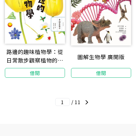
路邊的趣味植物學：從
圖解生物學 廣開版
日常散步觀察植物的生
存劇場
借閱
借閱
/ 11