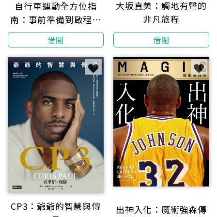
大坂直美：觸地有聲的
自行車運動全方位指
非凡旅程
南：事前準備到啟程上
路，零基礎養成單車運
借閱
借閱
動知識
CP3：爺爺的智慧與傳
出神入化：魔術強森傳