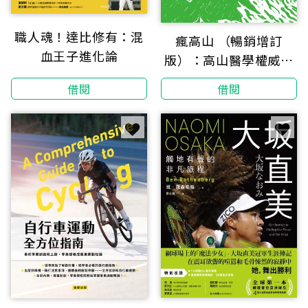
職人魂！達比修有：混
瘋高山 （暢銷增訂
血王子進化論
版）：高山醫學權威分
享正確登山安全須知，
借閱
借閱
教你輕鬆走郊山，安全
爬百岳