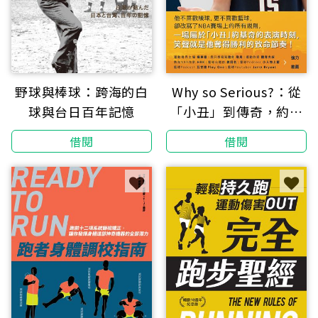
野球與棒球：跨海的白
Why so Serious?：從
球與台日百年記憶
「小丑」到傳奇，約基
奇不按牌理出牌的籃球
借閱
借閱
人生