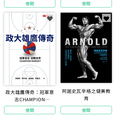
借閱
借閱
阿諾史瓦辛格之健美教
政大雄鷹傳奇：冠軍意
育
志CHAMPION
MINDSET迎戰世界
借閱
借閱