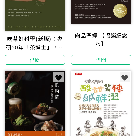
肉品聖經 【暢銷紀念
喝茶好科學(新版)：專
版】
研50年「茶博士」，從
如何分辨茶葉到解構茶
借閱
借閱
的色‧香‧味，提供最
正確的泡茶知識！