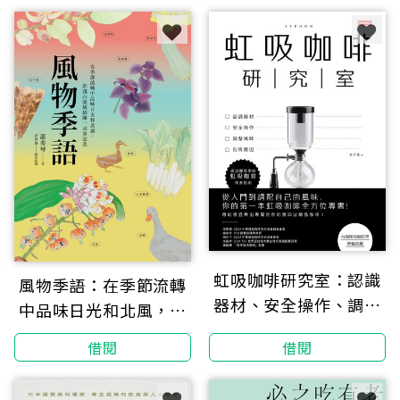
高湯煮出完美家常味
虹吸咖啡研究室：認識
風物季語：在季節流轉
器材、安全操作、調整
中品味日光和北風，於
風味、剖析變因，最淺
淺山流域鋪陳一桌客家
借閱
借閱
顯易學的虹吸咖啡沖煮
菜
指南