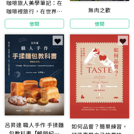
咖啡旅人美學筆記：在
無肉之歡
咖啡裡旅行，在世界裡
調味
借閱
借閱
呂昇達 職人手作 手揉麵
如何品嘗？簡單練習，
包教科書【暢銷紀念