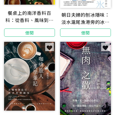
餐桌上的南洋香料百
朝日夫婦的刨冰隱味：
科：從香料、風味到餐
淡水滬尾漁港旁的冰店
桌實踐，解密南洋廚房
日常與沁涼滋味
借閱
借閱
裡的烹調邏輯