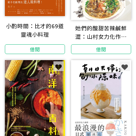
小酌時間：比才的69道
她們的酸甜苦辣鹹鮮
靈魂小料理
澀：山村女力化作食
力，凋零小村變金牌農
借閱
借閱
村