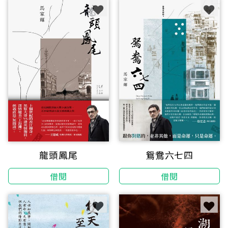
鴛鴦六七四
龍頭鳳尾
借閱
借閱