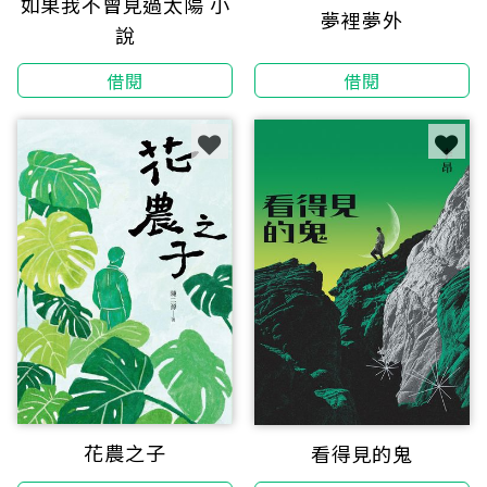
如果我不曾見過太陽 小
夢裡夢外
說
借閱
借閱
花農之子
看得見的鬼