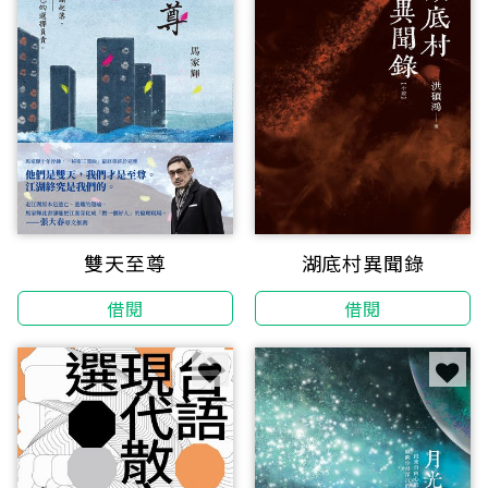
雙天至尊
湖底村異聞錄
借閱
借閱