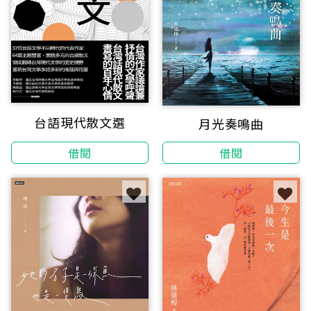
台語現代散文選
月光奏鳴曲
借閱
借閱