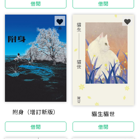
借閱
借閱
附身（增訂新版）
貓生貓世
借閱
借閱