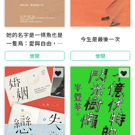
她的名字是一條魚也是
今生是最後一次
一隻鳥：愛與自由，歡
迎對號入座
借閱
借閱