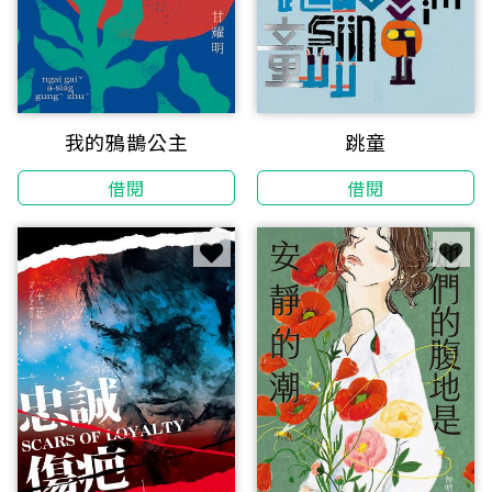
我的鴉鵲公主
跳童
借閱
借閱