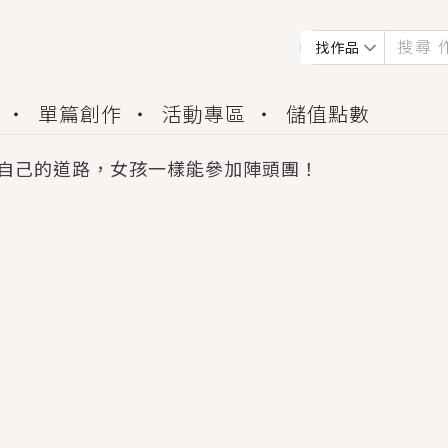
找作品
單篇創作
活動專區
儲值點數
自己的道路，女孩一樣能參加陣頭團！
會獲得豐富廣宣資源、專屬服務與獨享福利！
佬，你哭什麼？》追妻火葬場！前夫失憶移情別戀，
夏日、檸檬的香氣、互相愛慕的兩位少女，今夏最推純愛
世界觀，無法抗拒的吸引力，已中毒Σ>―(〃°ω°〃)
買了房子模型，但現實中買下的竟是屬於他的停屍櫃？
個連自己也無法改變的永恆， 他的一生將不由自主追逐