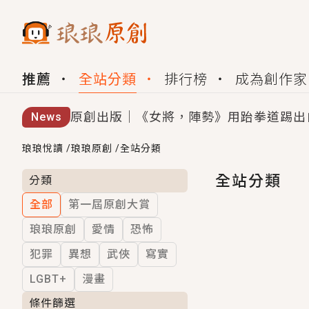
推薦
全站分類
排行榜
成為創作家
原創出版｜《女將，陣勢》用跆拳道踢出
News
創,作家招募｜華文小說創作首選！有機
琅琅悅讀
/
琅琅原創
/
全站分類
小編心動書單｜《離婚你提的，二婚嫁大
全站分類
分類
全部
第一屆原創大賞
GL｜《夏日與檸檬與重疊世界》炎熱的
琅琅原創
愛情
恐怖
BL｜《費洛蒙中毒》救命！特殊費洛蒙體質
犯罪
異想
武俠
寫實
OMG你嚇到我了｜《陰陽鬼店》上班族
LGBT+
漫畫
言情｜《國語推行員》每個人心中都有一
條件篩選