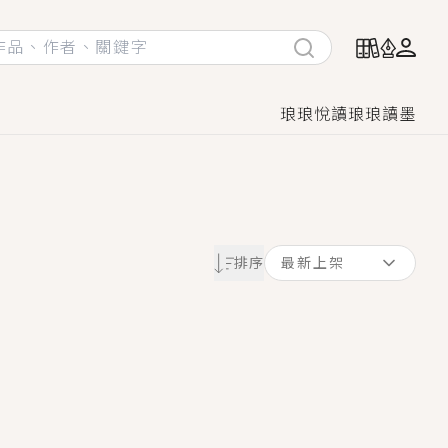
琅琅悅讀
琅琅讀墨
她頭也不回找新歡，他居然還後悔了？
排序
最新上架
GL漫畫！
♡→
！
著她……