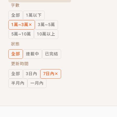
字數
短劇原著｜《離婚後，禁欲大佬爬墻偷吻
全部
1萬以下
穿越｜《穿越遠古後成了野人娘子》你好，
1萬~3萬
✕
3萬~5萬
5萬~10萬
10萬以上
狀態
全部
連載中
已完結
更新時間
全部
3日內
7日內
✕
半月內
一月內