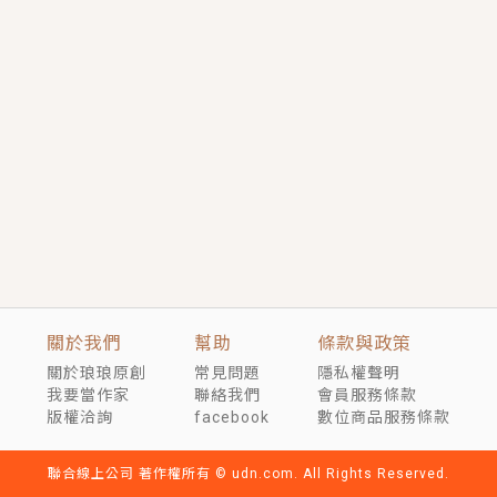
短劇原著｜《離婚後，禁欲大佬爬墻偷吻小孕妻》坊間
傳聞，顧總沒有太太、不需要情人，卻寵愛著他的私人
醫生？！
穿越｜《穿越遠古後成了野人娘子》你好，一起爬山
嗎？被男友推下山，直接穿越到遠古時代的那種......
關於我們
幫助
條款與政策
關於琅琅原創
常見問題
隱私權聲明
我要當作家
聯絡我們
會員服務條款
版權洽詢
facebook
數位商品服務條款
聯合線上公司 著作權所有 © udn.com. All Rights Reserved.