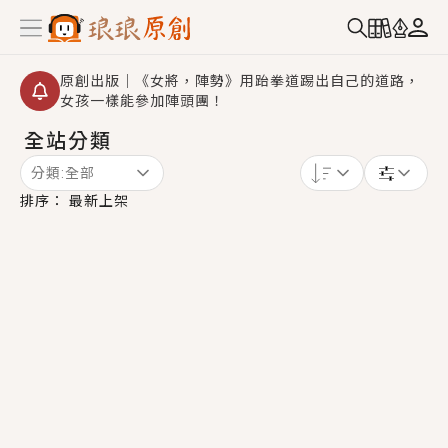
原創出版｜《女將，陣勢》用跆拳道踢出自己的道路，
女孩一樣能參加陣頭團！
全站分類
創,作家招募｜華文小說創作首選！有機會獲得豐富廣宣
資源、專屬服務與獨享福利！
分類:
全部
小編心動書單｜《離婚你提的，二婚嫁大佬，你哭什
排序：
最新上架
麼？》追妻火葬場！前夫失憶移情別戀，她頭也不回找
新歡，他居然還後悔了？
GL｜《夏日與檸檬與重疊世界》炎熱的夏日、檸檬的香
氣、互相愛慕的兩位少女，今夏最推純愛GL漫畫！
BL｜《費洛蒙中毒》救命！特殊費洛蒙體質世界觀，無
法抗拒的吸引力，已中毒Σ>―(〃°ω°〃)♡→
OMG你嚇到我了｜《陰陽鬼店》上班族買了房子模型，
但現實中買下的竟是屬於他的停屍櫃？！
言情｜《國語推行員》每個人心中都有一個連自己也無
法改變的永恆， 他的一生將不由自主追逐著她……