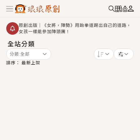
原創出版｜《女將，陣勢》用跆拳道踢出自己的道路，
女孩一樣能參加陣頭團！
全站分類
創,作家招募｜華文小說創作首選！有機會獲得豐富廣宣
資源、專屬服務與獨享福利！
分類:
全部
小編心動書單｜《離婚你提的，二婚嫁大佬，你哭什
排序：
最新上架
麼？》追妻火葬場！前夫失憶移情別戀，她頭也不回找
新歡，他居然還後悔了？
GL｜《夏日與檸檬與重疊世界》炎熱的夏日、檸檬的香
氣、互相愛慕的兩位少女，今夏最推純愛GL漫畫！
BL｜《費洛蒙中毒》救命！特殊費洛蒙體質世界觀，無
法抗拒的吸引力，已中毒Σ>―(〃°ω°〃)♡→
OMG你嚇到我了｜《陰陽鬼店》上班族買了房子模型，
但現實中買下的竟是屬於他的停屍櫃？！
言情｜《國語推行員》每個人心中都有一個連自己也無
法改變的永恆， 他的一生將不由自主追逐著她……