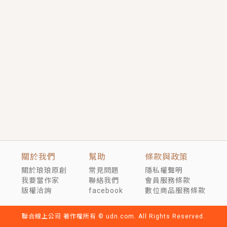
短劇原著｜《離婚後，禁欲大佬爬墻偷吻小孕妻》坊間
傳聞，顧總沒有太太、不需要情人，卻寵愛著他的私人
醫生？！
穿越｜《穿越遠古後成了野人娘子》你好，一起爬山
嗎？被男友推下山，直接穿越到遠古時代的那種......
關於我們
幫助
條款與政策
關於琅琅原創
常見問題
隱私權聲明
我要當作家
聯絡我們
會員服務條款
版權洽詢
facebook
數位商品服務條款
聯合線上公司 著作權所有 © udn.com. All Rights Reserved.